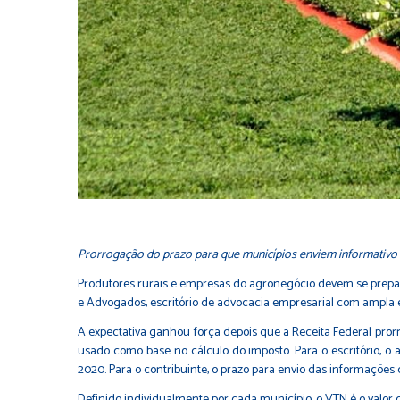
Prorrogação do prazo para que municípios enviem informativo 
Produtores rurais e empresas do agronegócio devem se prepara
e Advogados, escritório de advocacia empresarial com ampla e
A expectativa ganhou força depois que a Receita Federal pror
usado como base no cálculo do imposto. Para o escritório, o
2020. Para o contribuinte, o prazo para envio das informaçõe
Definido individualmente por cada município, o VTN é o valor 