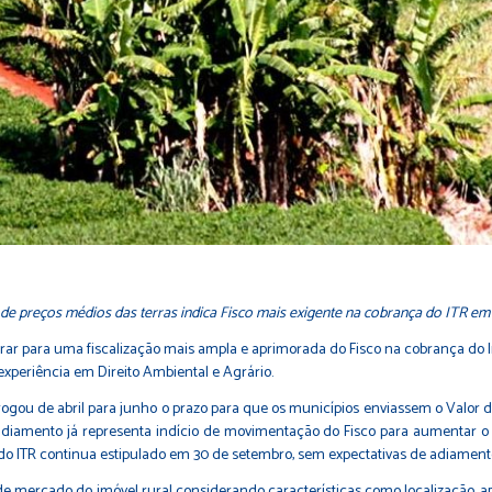
de preços médios das terras indica Fisco mais exigente na cobrança do ITR e
r para uma fiscalização mais ampla e aprimorada do Fisco na cobrança do Impo
xperiência em Direito Ambiental e Agrário.
rogou de abril para junho o prazo para que os municípios enviassem o Valor 
 adiamento já representa indício de movimentação do Fisco para aumentar o
s do ITR continua estipulado em 30 de setembro, sem expectativas de adiament
de mercado do imóvel rural considerando características como localização, apt