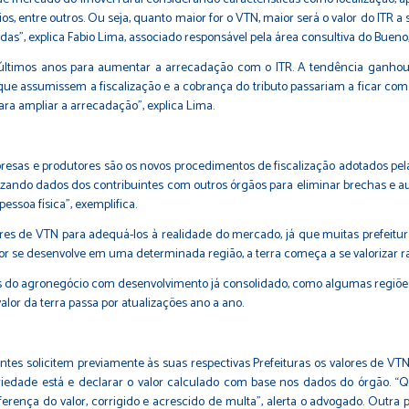
 entre outros. Ou seja, quanto maior for o VTN, maior será o valor do ITR a 
das”, explica Fabio Lima, associado responsável pela área consultiva do Bueno
ltimos anos para aumentar a arrecadação com o ITR. A tendência ganhou
ue assumissem a fiscalização e a cobrança do tributo passariam a ficar com
ra ampliar a arrecadação”, explica Lima.
as e produtores são os novos procedimentos de fiscalização adotados pela R
ruzando dados dos contribuintes com outros órgãos para eliminar brechas e
ssoa física”, exemplifica.
res de VTN para adequá-los à realidade do mercado, já que muitas prefeitu
tor se desenvolve em uma determinada região, a terra começa a se valorizar r
 do agronegócio com desenvolvimento já consolidado, como algumas regiões 
lor da terra passa por atualizações ano a ano.
ntes solicitem previamente às suas respectivas Prefeituras os valores de VTN 
opriedade está e declarar o valor calculado com base nos dados do órgão. 
erença do valor, corrigido e acrescido de multa”, alerta o advogado. Outra p