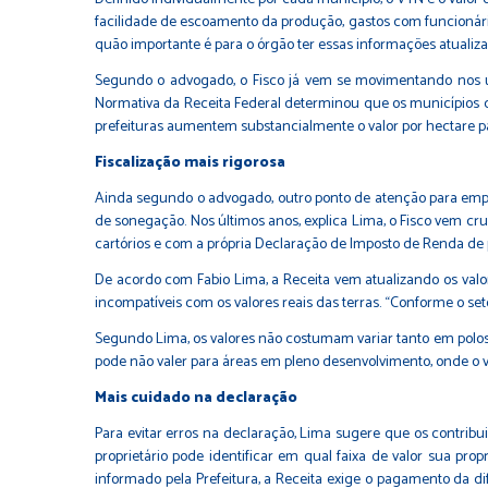
facilidade de escoamento da produção, gastos com funcionários,
quão importante é para o órgão ter essas informações atualiza
Segundo o advogado, o Fisco já vem se movimentando nos ú
Normativa da Receita Federal determinou que os municípios q
prefeituras aumentem substancialmente o valor por hectare pa
Fiscalização mais rigorosa
Ainda segundo o advogado, outro ponto de atenção para empres
de sonegação. Nos últimos anos, explica Lima, o Fisco vem c
cartórios e com a própria Declaração de Imposto de Renda de pe
De acordo com Fabio Lima, a Receita vem atualizando os valo
incompatíveis com os valores reais das terras. “Conforme o se
Segundo Lima, os valores não costumam variar tanto em polos
pode não valer para áreas em pleno desenvolvimento, onde o va
Mais cuidado na declaração
Para evitar erros na declaração, Lima sugere que os contribui
proprietário pode identificar em qual faixa de valor sua pr
informado pela Prefeitura, a Receita exige o pagamento da dif