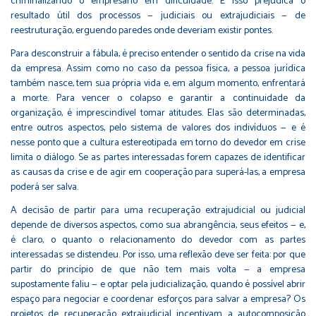
criminalizando o empresário em dificuldade. E isso prejudica o
resultado útil dos processos — judiciais ou extrajudiciais — de
reestruturação, erguendo paredes onde deveriam existir pontes.
Para desconstruir a fábula, é preciso entender o sentido da crise na vida
da empresa. Assim como no caso da pessoa física, a pessoa jurídica
também nasce, tem sua própria vida e, em algum momento, enfrentará
a morte. Para vencer o colapso e garantir a continuidade da
organização, é imprescindível tomar atitudes. Elas são determinadas,
entre outros aspectos, pelo sistema de valores dos indivíduos — e é
nesse ponto que a cultura estereotipada em torno do devedor em crise
limita o diálogo. Se as partes interessadas forem capazes de identificar
as causas da crise e de agir em cooperação para superá-las, a empresa
poderá ser salva.
A decisão de partir para uma recuperação extrajudicial ou judicial
depende de diversos aspectos, como sua abrangência, seus efeitos — e,
é claro, o quanto o relacionamento do devedor com as partes
interessadas se distendeu. Por isso, uma reflexão deve ser feita: por que
partir do princípio de que não tem mais volta — a empresa
supostamente faliu — e optar pela judicialização, quando é possível abrir
espaço para negociar e coordenar esforços para salvar a empresa? Os
projetos de recuperação extrajudicial incentivam a autocomposição