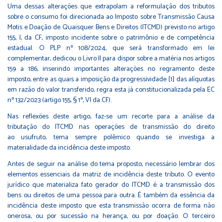
Uma dessas alterações que extrapolam a reformulação dos tributos
sobre o consumo foi direcionada ao Imposto sobre Transmissão Causa
Motis e Doação de Quaisquer Bens e Direitos (ITCMD) previsto no artigo
155, I, da CF, imposto incidente sobre o patrimônio e de competência
estadual. O PLP nº 108/2024, que será transformado em lei
complementar, dedicou o Livro II para dispor sobre a matéria nos artigos
159 a 186, inserindo importantes alterações no regramento deste
imposto, entre as quais a imposição da progressividade
[1]
das alíquotas
em razão do valor transferido, regra esta já constitucionalizada pela EC
nº 132/2023 (artigo 155, § 1º, VI da CF).
Nas reflexões deste artigo, faz-se um recorte para a análise da
tributação do ITCMD nas operações de transmissão do direito
ao usufruto, tema sempre polêmico quando se investiga a
materialidade da incidência deste imposto.
Antes de seguir na análise do tema proposto, necessário lembrar dos
elementos essenciais da matriz de incidência deste tributo. O evento
jurídico que materializa fato gerador do ITCMD é a transmissão dos
bens ou direitos de uma pessoa para outra. É também da essência da
incidência deste imposto que esta transmissão ocorra de forma não
onerosa, ou por sucessão na herança, ou por doação. O terceiro