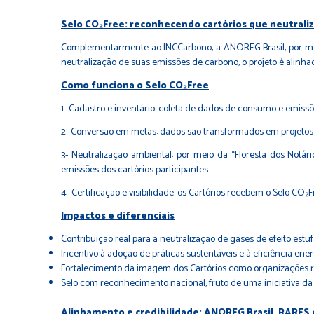
Selo CO₂Free: reconhecendo cartórios que neutrali
Complementarmente ao INCCarbono, a ANOREG Brasil, por meio 
neutralização de suas emissões de carbono, o projeto é alin
Como funciona o Selo CO₂Free
1- Cadastro e inventário: coleta de dados de consumo e emissõ
2- Conversão em metas: dados são transformados em projeto
3- Neutralização ambiental: por meio da “Floresta dos Notá
emissões dos cartórios participantes.
4- Certificação e visibilidade: os Cartórios recebem o Selo 
Impactos e diferenciais
Contribuição real para a neutralização de gases de efeito estu
Incentivo à adoção de práticas sustentáveis e à eficiência ene
Fortalecimento da imagem dos Cartórios como organizações 
Selo com reconhecimento nacional, fruto de uma iniciativa da pr
Alinhamento e credibilidade: ANOREG Brasil, RARES