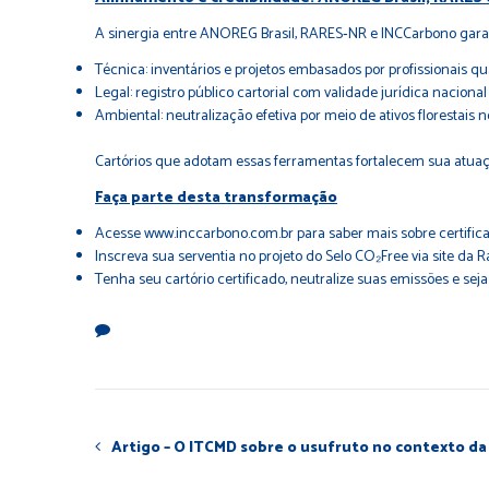
A sinergia entre ANOREG Brasil, RARES‑NR e INCCarbono garan
Técnica: inventários e projetos embasados por profissionais qu
Legal: registro público cartorial com validade jurídica nacional
Ambiental: neutralização efetiva por meio de ativos florestais n
Cartórios que adotam essas ferramentas fortalecem sua atuaçã
Faça parte desta transformação
Acesse
www.inccarbono.com.br
para saber mais sobre certific
Inscreva sua serventia no projeto do Selo CO₂Free via site da 
Tenha seu cartório certificado, neutralize suas emissões e se
Artigo – O ITCMD sobre o usufruto no contexto da