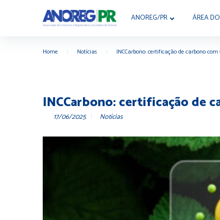
ANOREG/PR
ÁREA DO
Home
|
Notícias
|
INCCarbono: certificação de carbono com 
INCCarbono: certificação de c
17/06/2025
Notícias