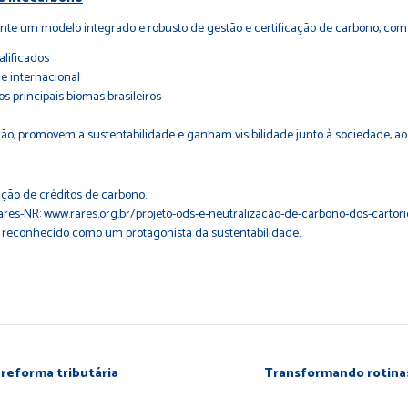
te um modelo integrado e robusto de gestão e certificação de carbono, com 
alificados
 e internacional
os principais biomas brasileiros
o, promovem a sustentabilidade e ganham visibilidade junto à sociedade, ao 
ação de créditos de carbono.
Rares-NR:
www.rares.org.br/projeto-ods-e-neutralizacao-de-carbono-dos-cartorio
ja reconhecido como um protagonista da sustentabilidade.
 reforma tributária
Transformando rotinas