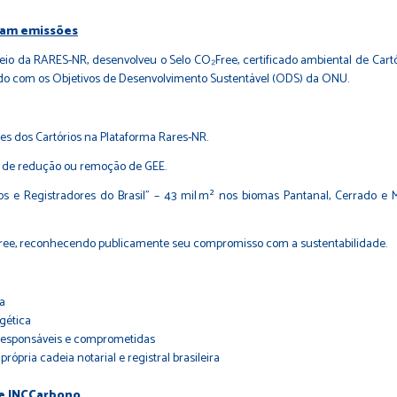
zam emissões
da RARES-NR, desenvolveu o Selo CO₂Free, certificado ambiental de Cartório
hado com os Objetivos de Desenvolvimento Sustentável (ODS) da ONU.
es dos Cartórios na Plataforma Rares-NR.
s de redução ou remoção de GEE.
rios e Registradores do Brasil” – 43 mil m² nos biomas Pantanal, Cerrado 
CO₂Free, reconhecendo publicamente seu compromisso com a sustentabilidade.
fa
rgética
responsáveis e comprometidas
ópria cadeia notarial e registral brasileira
 e INCCarbono