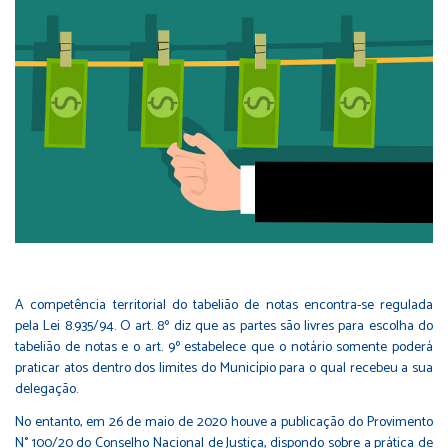
A competência territorial do tabelião de notas encontra-se regulada
pela Lei 8.935/94. O art. 8º diz que as partes são livres para escolha do
tabelião de notas e o art. 9º estabelece que o notário somente poderá
praticar atos dentro dos limites do Município para o qual recebeu a sua
delegação.
No entanto, em 26 de maio de 2020 houve a publicação do Provimento
N° 100/20 do Conselho Nacional de Justiça, dispondo sobre a prática de