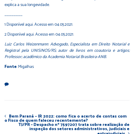
explica a sua longevidade.
__________
1 Disponível aqui. Acesso em 04.05.2021.
2 Disponível aqui. Acesso em 04.05.2021.
Luiz Carlos Weizenmann: Advogado, Especialista em Direito Notarial e
Registral pela UNISINOS/RS; autor de livros em coautoria e artigos;
Professor; acadêmico da Academia Notarial Brasileira-ANB.
Fonte
: Migalhas
Bem Paraná – IR 2022: como fica o acerto de contas com
o Fisco de quem faleceu recentemente?
TJ/PR – Despacho nº 7597207 trata sobre realização de
inspeção dos setores administrativos, judiciais e
extrajudiciais