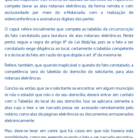
compete lavrar as atas notariais eletrônicas, de forma remota e com
exclusividade por meio do e-Notariado, com a realização de
videoconferência e assinaturas digitais das partes.
O caput refere inicialmente que compete ao tabelião da circunscrição
do fato constatado, para lavratura de atas notariais eletrônicas. Neste
ponto, segue a regra do artigo 8º da Lei 8935/94, pois se o fato a ser
constatado exige diligência ao local, certamente o tabelião competente
é o do local do fato, em razão do que dispõe o art. 9º da mesma lei.
Refere, também, que quando inaplicável o quesito do fato constatado, a
competência será do tabelião do domicílio do solicitante, para atas
notariais eletrônicas.
Conclui-se, então, que se o solicitante se encontrar em algum município
(e não o estado) que não o do seu domicílio, deverá entrar em contato
com o Tabelião do local do seu domicílio. Isso se aplicaria somente a
atas cujo o teor a ser narrado possa ser acessado remotamente pelo
notário, como atas de páginas eletrônicas ou documentos armazenados
eletronicamente.
Mas, deve-se levar em conta que há casos em que não haveria esta
possibilidade, como por exemplo quando o fato a ser narrado encontra-