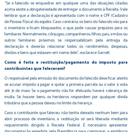
“Se o falecido se enquadrar em qualquer uma das situações citadas
acima existe a obrigatoriedade de entregar o documento à Receita. Vale
lembrar que a declaração é apresentada com o nome e CPF (Cadastro
de Pessoa Física) do espólio. Caso contrário, os bens do falecido vão para
o inventário e ficam bloqueados, o que pode causar prejuízos para os
familiares. Normalmente, cônjuges, companheiros, filhos, pais, irmãos ou
outros familiares próximos se responsabilizam pela entrega da
declaração e deverão relacionar todos os rendimentos, despesas,
dívidas e bens que estavam em nome dele”, esclarece Garrett.
Como é feita a restituição/pagamento do imposto para
contribuintes que faleceram?
O responsável pela emissão do documento do falecido deve ficar atento
se acusar imposto a pagar e quitar a primeira parcela ou o valor à vista
até 31 de maio. Se o pagamento não for efetuado, haverá cobrança de
multa. Se houver bens, os herdeiros respondem por qualquer dívida
tributária que a pessoa deixou no limite da herança.
Caso o contribuinte que faleceu não tenha deixado nenhum bem para
abrir processo de inventário, a restituição só será liberada mediante
requerimento dirigido à Receita Federal. É necessário apresentar
documentação expedida pela Previdência para comprovar a existência