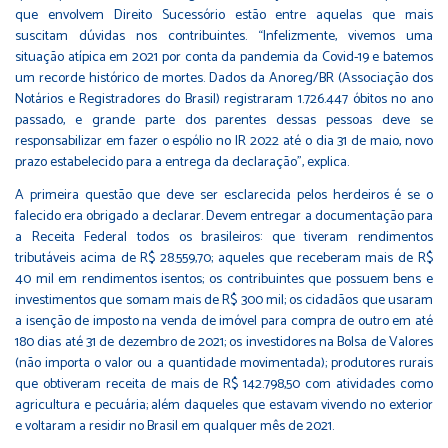
que envolvem Direito Sucessório estão entre aquelas que mais
suscitam dúvidas nos contribuintes. “Infelizmente, vivemos uma
situação atípica em 2021 por conta da pandemia da Covid-19 e batemos
um recorde histórico de mortes. Dados da Anoreg/BR (Associação dos
Notários e Registradores do Brasil) registraram 1.726.447 óbitos no ano
passado, e grande parte dos parentes dessas pessoas deve se
responsabilizar em fazer o espólio no IR 2022 até o dia 31 de maio, novo
prazo estabelecido para a entrega da declaração”, explica.
A primeira questão que deve ser esclarecida pelos herdeiros é se o
falecido era obrigado a declarar. Devem entregar a documentação para
a Receita Federal todos os brasileiros: que tiveram rendimentos
tributáveis acima de R$ 28.559,70; aqueles que receberam mais de R$
40 mil em rendimentos isentos; os contribuintes que possuem bens e
investimentos que somam mais de R$ 300 mil; os cidadãos que usaram
a isenção de imposto na venda de imóvel para compra de outro em até
180 dias até 31 de dezembro de 2021; os investidores na Bolsa de Valores
(não importa o valor ou a quantidade movimentada); produtores rurais
que obtiveram receita de mais de R$ 142.798,50 com atividades como
agricultura e pecuária; além daqueles que estavam vivendo no exterior
e voltaram a residir no Brasil em qualquer mês de 2021.