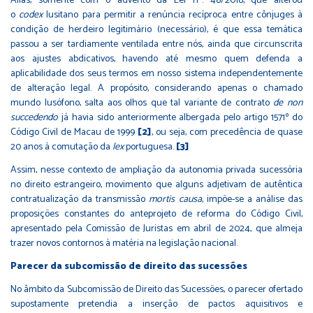
Aliás, somente com o advento da Lei nº. 48/2018, que alterou
o
codex
lusitano para permitir a renúncia recíproca entre cônjuges à
condição de herdeiro legitimário (necessário), é que essa temática
passou a ser tardiamente ventilada entre nós, ainda que circunscrita
aos ajustes abdicativos, havendo até mesmo quem defenda a
aplicabilidade dos seus termos em nosso sistema independentemente
de alteração legal. A propósito, considerando apenas o chamado
mundo lusófono, salta aos olhos que tal variante de contrato
de non
succedendo
já havia sido anteriormente albergada pelo artigo 1571º do
Código Civil de Macau de 1999
[2]
, ou seja, com precedência de quase
20 anos à comutação da
lex
portuguesa.
[3]
Assim, nesse contexto de ampliação da autonomia privada sucessória
no direito estrangeiro, movimento que alguns adjetivam de autêntica
contratualização da transmissão
mortis causa
, impõe-se a análise das
proposições constantes do anteprojeto de reforma do Código Civil,
apresentado pela Comissão de Juristas em abril de 2024, que almeja
trazer novos contornos à matéria na legislação nacional.
Parecer da subcomissão de direito das sucessões
No âmbito da Subcomissão de Direito das Sucessões, o parecer ofertado
supostamente pretendia a inserção de pactos aquisitivos e