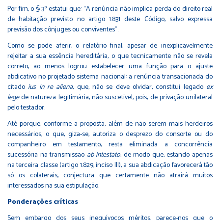
Por fim, o § 3º estatui que: “A renúncia não implica perda do direito real
de habitação previsto no artigo 1.831 deste Código, salvo expressa
previsão dos cônjuges ou conviventes”.
Como se pode aferir, o relatório final, apesar de inexplicavelmente
rejeitar a sua essência hereditária, o que tecnicamente não se revela
correto, ao menos logrou estabelecer uma função para o ajuste
abdicativo no projetado sistema nacional: a renúncia transacionada do
citado
ius in re aliena
, que, não se deve olvidar, constitui legado
ex
lege
de natureza legitimária, não suscetível, pois, de privação unilateral
pelo testador.
Até porque, conforme a proposta, além de não serem mais herdeiros
necessários, o que, giza-se, autoriza o desprezo do consorte ou do
companheiro em testamento, resta eliminada a concorrência
sucessória na transmissão
ab intestato
, de modo que, estando apenas
na terceira classe (artigo 1.829, inciso III), a sua abdicação favorecerá tão
só os colaterais, conjectura que certamente não atrairá muitos
interessados na sua estipulação.
Ponderações críticas
Sem embargo dos seus inequívocos méritos, parece-nos que o