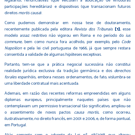
legatário), renunciativas (que veiculam a abdicação de vindouras
participações hereditárias) e dispositivas (que transacionam futuros
direitos
mortis causa
).
Como pudemos demonstrar em nossa tese de doutoramento,
recentemente publicada pela editora
Revista dos Tribunais
[1]
, esse
modelo assaz restritivo não vigorou em Roma e no período do
ius
commune
, bem como nunca fora acolhido, por exemplo, pelo
Code
Napoléon
e pela lei civil portuguesa de 1966, já que sempre restara
consentida a validade de algumas hipóteses exceptivas.
Portanto, tem-se que a prática negocial sucessória não constitui
realidade jurídica exclusiva da tradição germânica e dos
derechos
forales
espanhóis, embora nesses ordenamentos, de fato, vislumbra-se
uma liberdade contratual mais acentuada.
Ademais, em razão das recentes reformas empreendidas em alguns
diplomas europeus, principalmente naqueles países que não
contemplavam um permissivo transacional tão significativo, ampliou-se
o assentimento de novos pactos
causa mortis
, como ocorreu,
ilustrativamente, no direito francês, em 2001 e 2006, e, de forma pontual,
em Portugal.