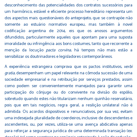
desconhecimento das potencialidades dos contratos sucessórios para
um harmônico, estável e eficiente processo hereditário representa um
dos aspectos mais questionáveis do anteprojeto, que se contrapõe não
somente ao estuário normativo europeu, mas também à novel
codificação argentina de 2014, eis que os anosos argumentos
difundidos, particularmente aqueles que apontam para uma suposta
imoralidade ou infringência aos bons costumes, tanto que recorrente a
menção da locução
pacta corvina
, há tempos não mais estão a
sensibilizar os doutrinadores e legisladores contemporâneos.
A experiência estrangeira comprova que os pactos institutivos,
verbi
gratia
, desempenham um papel relevante na cômoda sucessão de uma
sociedade empresarial e na retribuição por serviços prestados, assim
como podem ser convenientemente manejados para garantir uma
participação do cônjuge ou do convivente na divisão do espólio,
sobretudo quando estes não titularizam nenhum quinhão reservatário,
pois que em tais negócios, regra geral, a resilição unilateral não é
admitida. Os acordos dispositivos e renunciativos, por sua vez, evitam
uma indesejada pluralidade de coerdeiros, inclusive de descendentes e
ascendentes, ou, por vezes, utiliza-se uma avença abdicativa apenas
para reforçar a segurança jurídica de uma determinada transação (ex.