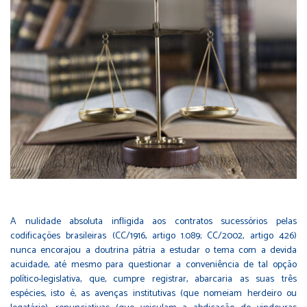
A nulidade absoluta infligida aos contratos sucessórios pelas
codificações brasileiras (CC/1916, artigo 1.089; CC/2002, artigo 426)
nunca encorajou a doutrina pátria a estudar o tema com a devida
acuidade, até mesmo para questionar a conveniência de tal opção
político-legislativa, que, cumpre registrar, abarcaria as suas três
espécies, isto é, as avenças institutivas (que nomeiam herdeiro ou