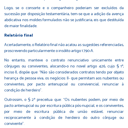
Logo, se o consorte e o companheiro poderiam ser excluídos da
sucessão por disposição testamentária, tem-se que a adição da avença
abdicativa nos moldes formulados não se justificaria, eis que destituída
de maior finalidade.
Relatório final
Acertadamente, o Relatório final não acatou as sugestões referenciadas,
proscrevendo particularmente o insólito artigo 1.790-A.
No entanto, manteve o contrato renunciativo unicamente entre
cônjuges ou conviventes, alocando-o no novel artigo 426, cujo § 1º,
inciso II, dispõe que: “Não são considerados contratos tendo por objeto
herança de pessoa viva, os negócios: II- que permitam aos nubentes ou
conviventes, por pacto antenupcial ou convivencial, renunciar à
condição de herdeiro”.
Outrossim, o § 2º preceitua que: “Os nubentes podem, por meio de
pacto antenupcial ou por escritura pública pós-nupcial, e os conviventes,
por meio de escritura pública de união estável, renunciar
reciprocamente à condição de herdeiro do outro cônjuge ou
convivente”.