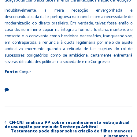
doação), tal como acontece na renúncia antecipada à ação de redução.
Indubitavelmente, a mera recepção envergonhada e
descontextualizada da lei portuguesa não condiz com a necessidade de
modernização do direito brasileiro. Em verdade, talvez fosse então o
caso de, no mínimo, copiar na íntegra a fórmula lusitana, mantendo o
consorte e o convivente como herdeiros necessários, franqueando-se,
em contrapartida, a renúncia à quota legitimária por meio de ajuste
abdicativo, mormente quando a retirada de tais sujeitos do rol de
sucessores obrigatórios, como se ambiciona, certamente enfrentará
severas dificuldades políticas na sociedade e no Congresso.
Fonte:
Conjur
CN-CNJ analisou PP sobre reconhecimento extrajudicial
de usucapião por meio de Sentença Arbitral
Testamento pode dispor sobre criação de filhos menores
e incapazes