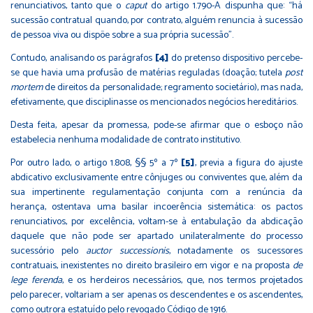
renunciativos, tanto que o
caput
do artigo 1.790-A dispunha que: “há
sucessão contratual quando, por contrato, alguém renuncia à sucessão
de pessoa viva ou dispõe sobre a sua própria sucessão”.
Contudo, analisando os parágrafos
[4]
do pretenso dispositivo percebe-
se que havia uma profusão de matérias reguladas (doação; tutela
post
mortem
de direitos da personalidade; regramento societário), mas nada,
efetivamente, que disciplinasse os mencionados negócios hereditários.
Desta feita, apesar da promessa, pode-se afirmar que o esboço não
estabelecia nenhuma modalidade de contrato institutivo.
Por outro lado, o artigo 1.808, §§ 5º a 7º
[5]
, previa a figura do ajuste
abdicativo exclusivamente entre cônjuges ou conviventes que, além da
sua impertinente regulamentação conjunta com a renúncia da
herança, ostentava uma basilar incoerência sistemática: os pactos
renunciativos, por excelência, voltam-se à entabulação da abdicação
daquele que não pode ser apartado unilateralmente do processo
sucessório pelo
auctor successionis
, notadamente os sucessores
contratuais, inexistentes no direito brasileiro em vigor e na proposta
de
lege ferenda
, e os herdeiros necessários, que, nos termos projetados
pelo parecer, voltariam a ser apenas os descendentes e os ascendentes,
como outrora estatuído pelo revogado Código de 1916.