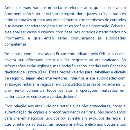
Antes de mais nada, é importante reforçar aqui que o objetivo do
Provimento não é tornar notários e registradores juízes ou fiscalizadores
e sim orientá-los quanto aos procedimentos e mecanismos de controles
que devem ser adotados para auxiliar os órgãos de prevenção. Caberá a
eles analisar casos suspeitos, com base nos critérios determinados no
Provimento, e que então serão comunicados às autoridades
competentes.
De acordo com as regras do Provimento editado pelo CNJ, “a suspeita
deverá ser informada até o dia útil seguinte ao ato praticado. As
informações serão sigilosas, mas poderão ser solicitadas pelo Conselho
Nacional de Justiça (CNJ)”. Essas regras valerão para “tabeliães e oficiais
de registro, sejam eles interventores, interinos e até autoridades com
atribuição notarial e registral em consulados brasileiros no exterior. O
provimento contempla todos os atos e operações realizadas em
cartórios, como compras e vendas de bens”.
Com relação aos atos jurídicos notariais, os não protocolares, como a
autenticação de cópias e o reconhecimento de firma, não sendo aptos
para criarem negócios jurídicos por si, estariam excluídos da regra, já
que o notário não possui um acesso analítico efetivo aos documentos