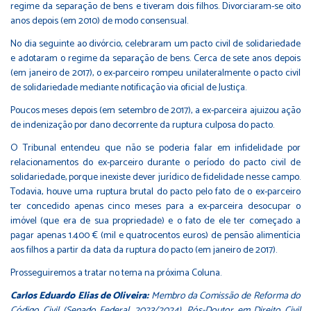
regime da separação de bens e tiveram dois filhos. Divorciaram-se oito
anos depois (em 2010) de modo consensual.
No dia seguinte ao divórcio, celebraram um pacto civil de solidariedade
e adotaram o regime da separação de bens. Cerca de sete anos depois
(em janeiro de 2017), o ex-parceiro rompeu unilateralmente o pacto civil
de solidariedade mediante notificação via oficial de Justiça.
Poucos meses depois (em setembro de 2017), a ex-parceira ajuizou ação
de indenização por dano decorrente da ruptura culposa do pacto.
O Tribunal entendeu que não se poderia falar em infidelidade por
relacionamentos do ex-parceiro durante o período do pacto civil de
solidariedade, porque inexiste dever jurídico de fidelidade nesse campo.
Todavia, houve uma ruptura brutal do pacto pelo fato de o ex-parceiro
ter concedido apenas cinco meses para a ex-parceira desocupar o
imóvel (que era de sua propriedade) e o fato de ele ter começado a
pagar apenas 1.400 € (mil e quatrocentos euros) de pensão alimentícia
aos filhos a partir da data da ruptura do pacto (em janeiro de 2017).
Prosseguiremos a tratar no tema na próxima Coluna.
Carlos Eduardo Elias de Oliveira:
Membro da Comissão de Reforma do
Código Civil (Senado Federal, 2023/2024). Pós-Doutor em Direito Civil