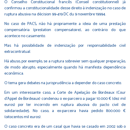
O Conselho Constitucional francês (Conseil constitutionnel) já
confirmou a constitucionalidade desse direito à indenização no caso de
ruptura abusiva na décision 99-419 DC du 9 novembre 19994.
No caso de PACS, não há propriamente a ideia de uma prestação
compensatória (prestation compensatoire), ao contrário do que
acontece no casamento.
Mas há possibilidade de indenização por responsabilidade civil
extracontratual.
Há abuso, por exemplo, se a ruptura sobrevier sem qualquer preparação,
de modo abrupto, especialmente quando há manifesta dependência
econômica.
O tema gera debates na jurisprudência a depender do caso concreto.
Em um interessante caso, a Corte de Apelação de Bordeaux (Cour
d'Appel de Bordeaux) condenou o ex-parceiro a pagar 10.000 € (dez mil
euros) por ter incorrido em ruptura abusiva do pacto civil de
solidariedade5. No caso, a ex-parceira havia pedido 800.000 €
(oitocentos mil euros).
O caso concreto era de um casal que havia se casado em 2002 sob o