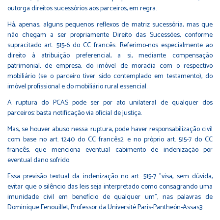
outorga direitos sucessórios aos parceiros, em regra.
Há, apenas, alguns pequenos reflexos de matriz sucessória, mas que
não chegam a ser propriamente Direito das Sucessões, conforme
supracitado art. 515-6 do CC francês. Referimo-nos especialmente ao
direito à atribuição preferencial, a si, mediante compensação
patrimonial, de empresa, do imóvel de moradia com o respectivo
mobiliário (se o parceiro tiver sido contemplado em testamento), do
imóvel profissional e do mobiliário rural essencial.
A ruptura do PCAS pode ser por ato unilateral de qualquer dos
parceiros: basta notificação via oficial de justiça.
Mas, se houver abuso nessa ruptura, pode haver responsabilização civil
com base no art. 1240 do CC francês2 e no próprio art. 515-7 do CC
francês, que menciona eventual cabimento de indenização por
eventual dano sofrido.
Essa previsão textual da indenização no art. 515-7 "visa, sem dúvida,
evitar que o silêncio das leis seja interpretado como consagrando uma
imunidade civil em benefício de qualquer um", nas palavras de
Dominique Fenouillet, Professor da Université Paris-Pantheón-Assas3.