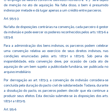
O emprego de valores conforme definidos nos itens 4º e 5º será objeto
de menção no ato de aquisição. Na falta disso, o bem é presumido
indiviso por metade e dá lugar apenas a um crédito entre parceiros.
Art. 515-5-3
Na falta de disposições contrárias na convenção, cada parceiro é gestor
da indivisão e pode exercer os poderes reconhecidos pelos arts. 1.873-6 a
1.873-8.
Para a administração dos bens indivisos, os parceiros podem celebrar
uma convenção relativa ao exercício de seus direitos indivisos, nas
condições enunciadas pelos arts. 1.873-1 a 1.873-15. Sob pena de
inoponibilidade, esta convenção deve, por ocasião de cada ato de
aquisição de um bem sujeito a publicidade fundiária, ser publicada no
arquivo imobiliário.
Por derrogação ao art. 1.873-3, a convenção de indivisão considera-se
concluída pela duração do pacto civil de solidariedade. Todavia, durante
a dissolução do pacto, os parceiros podem decidir que ela continue a
produzir seus efeitos. Esta decisão submete-se às disposições dos arts.
1.873-1 a 1.873-15.
Art. 515-6