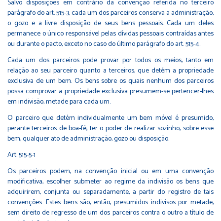
Salvo disposições em contrário da convenção referida no terceiro
parágrafo do art. 515-3, cada um dos parceiros conserva a administração,
o gozo e a livre disposição de seus bens pessoais. Cada um deles
permanece o único responsável pelas dívidas pessoais contraídas antes
ou durante o pacto, exceto no caso do último parágrafo do art. 515-4.
Cada um dos parceiros pode provar por todos os meios, tanto em
relação ao seu parceiro quanto a terceiros, que detém a propriedade
exclusiva de um bem. Os bens sobre os quais nenhum dos parceiros
possa comprovar a propriedade exclusiva presumem-se pertencer-lhes
em indivisão, metade para cada um.
O parceiro que detém individualmente um bem móvel é presumido,
perante terceiros de boa-fé, ter o poder de realizar sozinho, sobre esse
bem, qualquer ato de administração, gozo ou disposição.
Art. 515-5-1
Os parceiros podem, na convenção inicial ou em uma convenção
modificativa, escolher submeter ao regime da indivisão os bens que
adquirirem, conjunta ou separadamente, a partir do registro de tais
convenções. Estes bens são, então, presumidos indivisos por metade,
sem direito de regresso de um dos parceiros contra o outro a título de