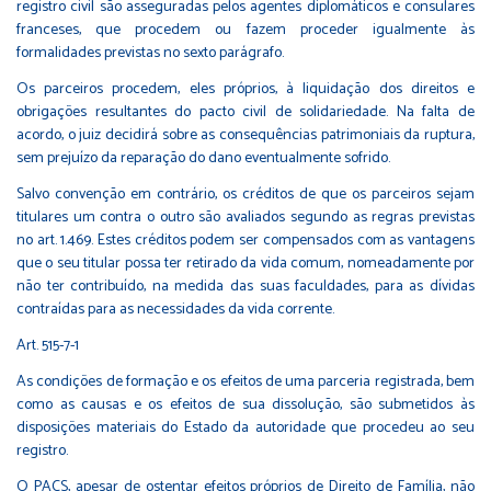
registro civil são asseguradas pelos agentes diplomáticos e consulares
franceses, que procedem ou fazem proceder igualmente às
formalidades previstas no sexto parágrafo.
Os parceiros procedem, eles próprios, à liquidação dos direitos e
obrigações resultantes do pacto civil de solidariedade. Na falta de
acordo, o juiz decidirá sobre as consequências patrimoniais da ruptura,
sem prejuízo da reparação do dano eventualmente sofrido.
Salvo convenção em contrário, os créditos de que os parceiros sejam
titulares um contra o outro são avaliados segundo as regras previstas
no art. 1.469. Estes créditos podem ser compensados com as vantagens
que o seu titular possa ter retirado da vida comum, nomeadamente por
não ter contribuído, na medida das suas faculdades, para as dívidas
contraídas para as necessidades da vida corrente.
Art. 515-7-1
As condições de formação e os efeitos de uma parceria registrada, bem
como as causas e os efeitos de sua dissolução, são submetidos às
disposições materiais do Estado da autoridade que procedeu ao seu
registro.
O PACS, apesar de ostentar efeitos próprios de Direito de Família, não