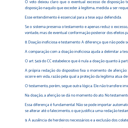
O voto deixou claro que o eventual excesso de disposição t
disposição naquilo que exceder à legítima, medida a ser requer
Esse entendimento é essencial para a tese aqui defendida.
Se o sistema preserva o testamento e apenas reduz o excesso,
vontade, mas de eventual conformação posterior dos efeitos pa
8. Doação inoficiosa e testamento: A diferença que não pode s
A comparação com a doação inoficiosa ajuda a delimitar a tes
O art. 549 do CC estabelece que é nula a doação quanto à par
A própria redação do dispositivo fixa o momento de aferição: 
ocorre em vida, razão pela qual a proteção da legítima atua de
O testamento, porém, segue outra lógica. Ele não transfere im
Na doação, a aferição se dá no momento do ato. No testamento,
Essa diferença é fundamental. Não se pode importar automati
se alterar até o falecimento, o que justifica uma redação test
9. A ausência de herdeiros necessários e a exclusão dos colate