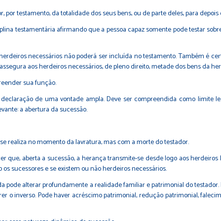
r, por testamento, da totalidade dos seus bens, ou de parte deles, para depois
sciplina testamentária afirmando que a pessoa capaz somente pode testar sobre
herdeiros necessários não poderá ser incluída no testamento. Também é certo
 assegura aos herdeiros necessários, de pleno direito, metade dos bens da her
preender sua função.
declaração de uma vontade ampla. Deve ser compreendida como limite lega
vante: a abertura da sucessão.
 se realiza no momento da lavratura, mas com a morte do testador.
ecer que, aberta a sucessão, a herança transmite-se desde logo aos herdeiros
 os sucessores e se existem ou não herdeiros necessários.
vida pode alterar profundamente a realidade familiar e patrimonial do testad
 o inverso. Pode haver acréscimo patrimonial, redução patrimonial, faleci