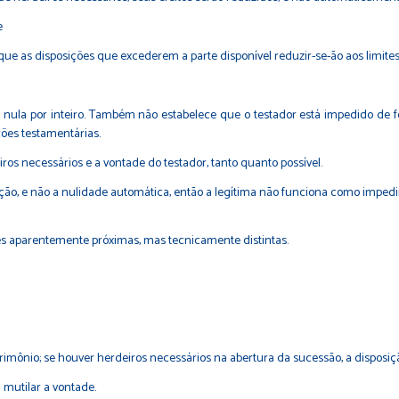
e
 que as disposições que excederem a parte disponível reduzir-se-ão aos limites
nula por inteiro. Também não estabelece que o testador está impedido de fo
ões testamentárias.
os necessários e a vontade do testador, tanto quanto possível.
ução, e não a nulidade automática, então a legítima não funciona como imped
es aparentemente próximas, mas tecnicamente distintas.
imônio; se houver herdeiros necessários na abertura da sucessão, a disposição
 mutilar a vontade.