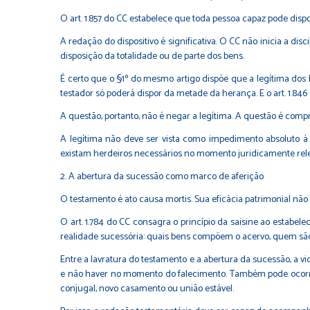
O art. 1.857 do CC estabelece que toda pessoa capaz pode dispo
A redação do dispositivo é significativa. O CC não inicia a di
disposição da totalidade ou de parte dos bens.
É certo que o §1º do mesmo artigo dispõe que a legítima dos 
testador só poderá dispor da metade da herança. E o art. 1.846
A questão, portanto, não é negar a legítima. A questão é com
A legítima não deve ser vista como impedimento absoluto à 
existam herdeiros necessários no momento juridicamente rele
2. A abertura da sucessão como marco de aferição
O testamento é ato causa mortis. Sua eficácia patrimonial não
O art. 1.784 do CC consagra o princípio da saisine ao estabel
realidade sucessória: quais bens compõem o acervo, quem são
Entre a lavratura do testamento e a abertura da sucessão, a 
e não haver no momento do falecimento. Também pode ocorrer
conjugal, novo casamento ou união estável.