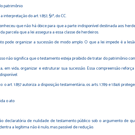
 do patrimônio
interpretação do art. 1.857, §1º, do CC.
Reconheceu que não há óbice para que a parte indisponível destinada aos herde
a parcela que a lei assegura a essa classe de herdeiros.
o pode organizar a sucessão de modo amplo. O que a lei impede é a lesão
isso não significa que o testamento esteja proibido de tratar do patrimônio c
ça, em vida, organizar e estruturar sua sucessão. Essa compreensão refo
disponível.
art. 1.857 autoriza a disposição testamentária; os arts. 1.789 e 1.846 protege
ida o ato
ão declaratória de nulidade de testamento público sob o argumento de que 
entra a legítima não é nulo, mas passível de redução.