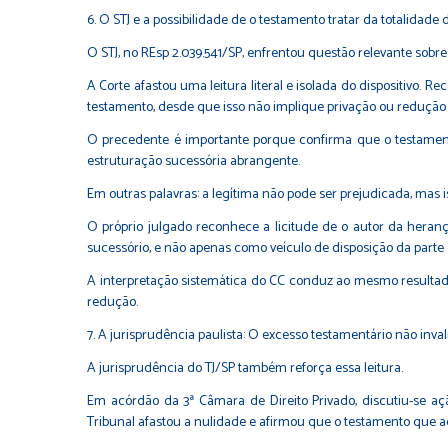
6. O STJ e a possibilidade de o testamento tratar da totalidade
O STJ, no REsp 2.039.541/SP, enfrentou questão relevante sobre a 
A Corte afastou uma leitura literal e isolada do dispositivo. 
testamento, desde que isso não implique privação ou redução d
O precedente é importante porque confirma que o testament
estruturação sucessória abrangente.
Em outras palavras: a legítima não pode ser prejudicada, mas 
O próprio julgado reconhece a licitude de o autor da heran
sucessório, e não apenas como veículo de disposição da parte 
A interpretação sistemática do CC conduz ao mesmo resultado: o 
redução.
7. A jurisprudência paulista: O excesso testamentário não inval
A jurisprudência do TJ/SP também reforça essa leitura.
Em acórdão da 3ª Câmara de Direito Privado, discutiu-se aç
Tribunal afastou a nulidade e afirmou que o testamento que ad