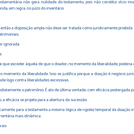
estamentária não gera nulidade do testamento, pois não constitui vício in
ida, em regra, no juízo do inventário.
 então a disposição ampla não deve ser tratada como juridicamente proibida d
trimoniais.
er ignorada
e.
te que exceder àquela de que o doador, no momento da liberalidade, poderia
o momento da liberalidade. Isso se justifica porque a doação é negócio juríd
sde logo contra liberalidades excessivas.
ediatamente o patrimônio. É ato de última vontade, com eficácia postergada p
 a eficácia se projeta para a abertura da sucessão.
camente para o testamento a mesma lógica de rigidez temporal da doação inof
amentária mais dinâmica.
rais