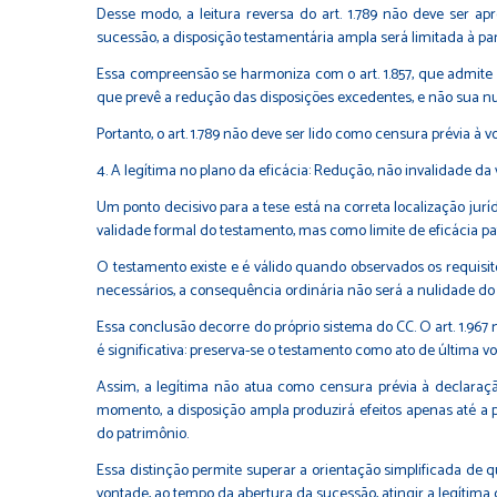
Desse modo, a leitura reversa do art. 1.789 não deve ser a
sucessão, a disposição testamentária ampla será limitada à pa
Essa compreensão se harmoniza com o art. 1.857, que admite dis
que prevê a redução das disposições excedentes, e não sua n
Portanto, o art. 1.789 não deve ser lido como censura prévia 
4. A legítima no plano da eficácia: Redução, não invalidade d
Um ponto decisivo para a tese está na correta localização ju
validade formal do testamento, mas como limite de eficácia pa
O testamento existe e é válido quando observados os requisit
necessários, a consequência ordinária não será a nulidade do 
Essa conclusão decorre do próprio sistema do CC. O art. 1.967 
é significativa: preserva-se o testamento como ato de última v
Assim, a legítima não atua como censura prévia à declaraçã
momento, a disposição ampla produzirá efeitos apenas até a pa
do patrimônio.
Essa distinção permite superar a orientação simplificada de q
vontade, ao tempo da abertura da sucessão, atingir a legítima