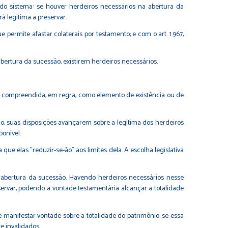
 do sistema: se houver herdeiros necessários na abertura da
á legítima a preservar.
 permite afastar colaterais por testamento; e com o art. 1.967,
bertura da sucessão, existirem herdeiros necessários.
ser compreendida, em regra, como elemento de existência ou de
do, suas disposições avançarem sobre a legítima dos herdeiros
onível.
ue elas "reduzir-se-ão" aos limites dela. A escolha legislativa
a abertura da sucessão. Havendo herdeiros necessários nesse
eservar, podendo a vontade testamentária alcançar a totalidade
e manifestar vontade sobre a totalidade do patrimônio; se essa
e invalidados.