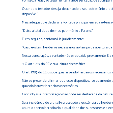
Por isso, a redação testamentária deve ser capaz de acompan
Quando o testador deseja deixar todo o seu patrimônio a det
disponível".
Mais adequado é declarar a vontade principal em sua extensão
"Deixo a totalidade do meu patrimônio a Fulano."
E, em seguida, conformá-la juridicamente:
"Caso existam herdeiros necessários ao tempo da abertura da su
Nessa construção, a vontade não é reduzida previamente. Ela na
3. O art. 1.789 do CC e sua leitura sistemática
O art. 1.789 do CC dispõe que, havendo herdeiros necessários,
Não se pretende afirmar que esse dispositivo, isoladamente, a
quando houver herdeiros necessários.
Contudo, sua interpretação não pode ser destacada da nature
Se a incidência do art. 1.789 pressupõe a existência de herd
apura o acervo hereditário, a qualidade dos sucessores e a exi