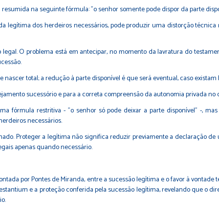
a resumida na seguinte fórmula: "o senhor somente pode dispor da parte dispo
 da legítima dos herdeiros necessários, pode produzir uma distorção técnic
ão legal. O problema está em antecipar, no momento da lavratura do testame
ucessão.
de nascer total; a redução à parte disponível é que será eventual, caso exis
lanejamento sucessório e para a correta compreensão da autonomia privada no d
uma fórmula restritiva - "o senhor só pode deixar a parte disponível" -, ma
herdeiros necessários.
ado. Proteger a legítima não significa reduzir previamente a declaração de 
legais apenas quando necessário.
pontada por Pontes de Miranda, entre a sucessão legítima e o favor à vontade t
 testantium e a proteção conferida pela sucessão legítima, revelando que o di
io.