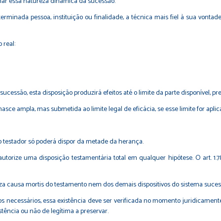
har essa natureza dinâmica da sucessão.
erminada pessoa, instituição ou finalidade, a técnica mais fiel à sua vonta
 real:
cessão, esta disposição produzirá efeitos até o limite da parte disponível, p
sce ampla, mas submetida ao limite legal de eficácia, se esse limite for apli
 o testador só poderá dispor da metade da herança.
utorize uma disposição testamentária total em qualquer hipótese. O art. 1.78
za causa mortis do testamento nem dos demais dispositivos do sistema sucess
eiros necessários, essa existência deve ser verificada no momento juridicam
stência ou não de legítima a preservar.