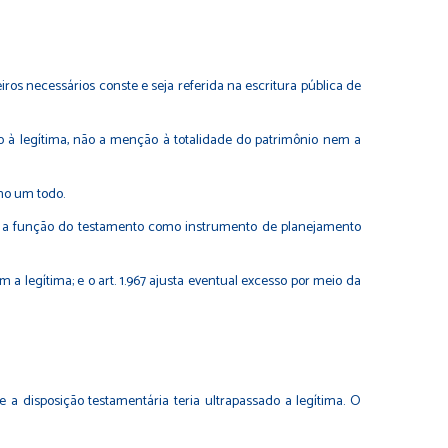
iros necessários conste e seja referida na escritura pública de
 à legítima, não a menção à totalidade do patrimônio nem a
omo um todo.
rça a função do testamento como instrumento de planejamento
m a legítima; e o art. 1.967 ajusta eventual excesso por meio da
a disposição testamentária teria ultrapassado a legítima. O