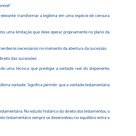
nível".
a relevante: transformar a legítima em uma espécie de censura
nto, uma limitação que deve operar propriamente no plano da
tam herdeiros necessários no momento da abertura da sucessão.
ireito das sucessões.
s de uma técnica que prestigie a vontade real do disponente,
última vontade. Significa permitir que a vontade testamentária
estamentária. No estudo histórico do direito dos testamentos, o
reito testamentário sempre se desenvolveu no equilíbrio entre a