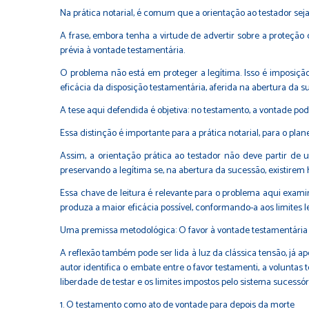
Na prática notarial, é comum que a orientação ao testador sej
A frase, embora tenha a virtude de advertir sobre a proteção
prévia à vontade testamentária.
O problema não está em proteger a legítima. Isso é imposiç
eficácia da disposição testamentária, aferida na abertura da s
A tese aqui defendida é objetiva: no testamento, a vontade po
Essa distinção é importante para a prática notarial, para o p
Assim, a orientação prática ao testador não deve partir de 
preservando a legítima se, na abertura da sucessão, existirem 
Essa chave de leitura é relevante para o problema aqui examin
produza a maior eficácia possível, conformando-a aos limites 
Uma premissa metodológica: O favor à vontade testamentária
A reflexão também pode ser lida à luz da clássica tensão, já a
autor identifica o embate entre o favor testamenti, a voluntas
liberdade de testar e os limites impostos pelo sistema sucessór
1. O testamento como ato de vontade para depois da morte