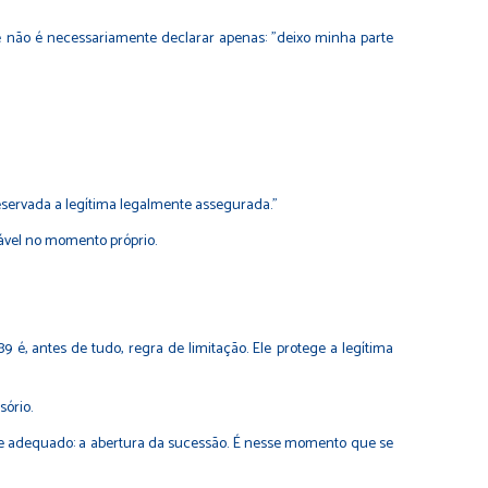
de não é necessariamente declarar apenas: "deixo minha parte
reservada a legítima legalmente assegurada."
cável no momento próprio.
9 é, antes de tudo, regra de limitação. Ele protege a legítima
ório.
ente adequado: a abertura da sucessão. É nesse momento que se