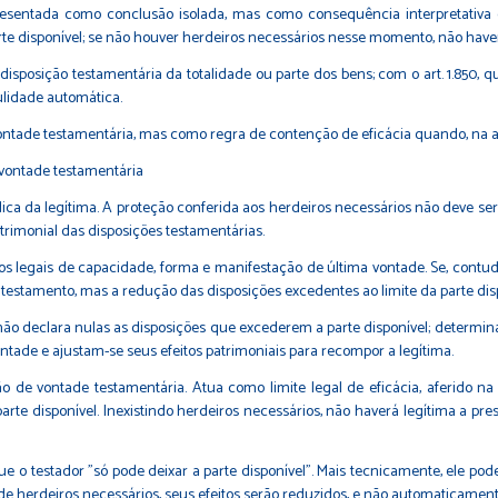
presentada como conclusão isolada, mas como consequência interpretativa
rte disponível; se não houver herdeiros necessários nesse momento, não haver
posição testamentária da totalidade ou parte dos bens; com o art. 1.850, que
ulidade automática.
à vontade testamentária, mas como regra de contenção de eficácia quando, na a
a vontade testamentária
rídica da legítima. A proteção conferida aos herdeiros necessários não deve 
trimonial das disposições testamentárias.
os legais de capacidade, forma e manifestação de última vontade. Se, contu
testamento, mas a redução das disposições excedentes ao limite da parte disp
não declara nulas as disposições que excederem a parte disponível; determina q
ontade e ajustam-se seus efeitos patrimoniais para recompor a legítima.
o de vontade testamentária. Atua como limite legal de eficácia, aferido n
rte disponível. Inexistindo herdeiros necessários, não haverá legítima a pr
ue o testador "só pode deixar a parte disponível". Mais tecnicamente, ele pod
 de herdeiros necessários, seus efeitos serão reduzidos, e não automaticament