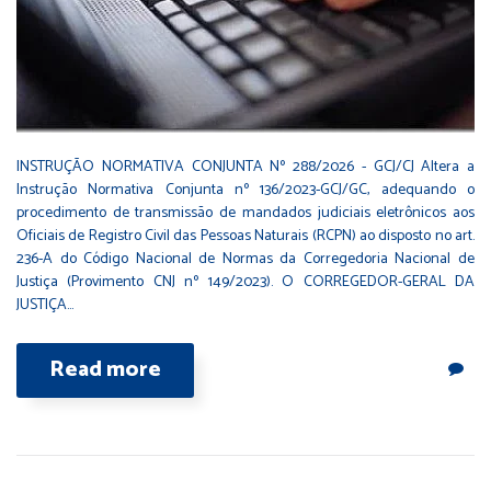
INSTRUÇÃO NORMATIVA CONJUNTA Nº 288/2026 - GCJ/CJ Altera a
Instrução Normativa Conjunta nº 136/2023-GCJ/GC, adequando o
procedimento de transmissão de mandados judiciais eletrônicos aos
Oficiais de Registro Civil das Pessoas Naturais (RCPN) ao disposto no art.
236-A do Código Nacional de Normas da Corregedoria Nacional de
Justiça (Provimento CNJ nº 149/2023). O CORREGEDOR-GERAL DA
JUSTIÇA…
Read more