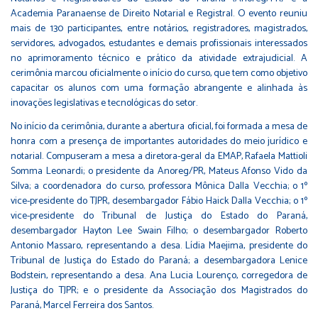
Academia Paranaense de Direito Notarial e Registral. O evento reuniu
mais de 130 participantes, entre notários, registradores, magistrados,
servidores, advogados, estudantes e demais profissionais interessados
no aprimoramento técnico e prático da atividade extrajudicial. A
cerimônia marcou oficialmente o início do curso, que tem como objetivo
capacitar os alunos com uma formação abrangente e alinhada às
inovações legislativas e tecnológicas do setor.
No início da cerimônia, durante a abertura oficial, foi formada a mesa de
honra com a presença de importantes autoridades do meio jurídico e
notarial. Compuseram a mesa a diretora-geral da EMAP, Rafaela Mattioli
Somma Leonardi; o presidente da Anoreg/PR, Mateus Afonso Vido da
Silva; a coordenadora do curso, professora Mônica Dalla Vecchia; o 1º
vice-presidente do TJPR, desembargador Fábio Haick Dalla Vecchia; o 1º
vice-presidente do Tribunal de Justiça do Estado do Paraná,
desembargador Hayton Lee Swain Filho; o desembargador Roberto
Antonio Massaro, representando a desa. Lídia Maejima, presidente do
Tribunal de Justiça do Estado do Paraná; a desembargadora Lenice
Bodstein, representando a desa. Ana Lucia Lourenço, corregedora de
Justiça do TJPR; e o presidente da Associação dos Magistrados do
Paraná, Marcel Ferreira dos Santos.