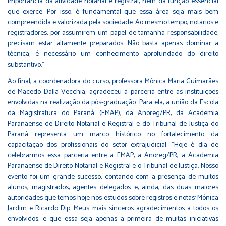
importância da atividade notarial e registral, nem da função essencial
que exerce. Por isso, é fundamental que essa área seja mais bem
compreendida e valorizada pela sociedade. Ao mesmo tempo, notários e
registradores, por assumirem um papel de tamanha responsabilidade,
precisam estar altamente preparados. Não basta apenas dominar a
técnica; é necessário um conhecimento aprofundado do direito
substantivo.”
Ao final, a coordenadora do curso, professora Mônica Maria Guimarães
de Macedo Dalla Vecchia, agradeceu a parceria entre as instituições
envolvidas na realização da pós-graduação. Para ela, a união da Escola
da Magistratura do Paraná (EMAP), da Anoreg/PR, da Academia
Paranaense de Direito Notarial e Registral e do Tribunal de Justiça do
Paraná representa um marco histórico no fortalecimento da
capacitação dos profissionais do setor extrajudicial. “Hoje é dia de
celebrarmos essa parceria entre a EMAP, a Anoreg/PR, a Academia
Paranaense de Direito Notarial e Registral e o Tribunal de Justiça. Nosso
evento foi um grande sucesso, contando com a presença de muitos
alunos, magistrados, agentes delegados e, ainda, das duas maiores
autoridades que temos hoje nos estudos sobre registros e notas: Mónica
Jardim e Ricardo Dip. Meus mais sinceros agradecimentos a todos os
envolvidos, e que essa seja apenas a primeira de muitas iniciativas