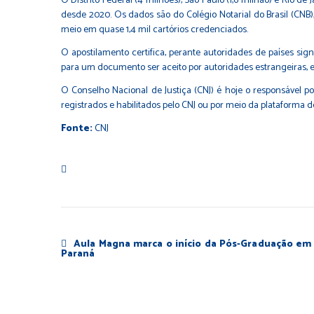
O Distrito Federal (4 milhões), São Paulo (1,6 milhão) e Rio 
desde 2020. Os dados são do Colégio Notarial do Brasil (CNB
meio em quase 1,4 mil cartórios credenciados.
O apostilamento certifica, perante autoridades de países si
para um documento ser aceito por autoridades estrangeiras, e
O Conselho Nacional de Justiça (CNJ) é hoje o responsável p
registrados e habilitados pelo CNJ ou por meio da plataforma d
Fonte:
CNJ
Aula Magna marca o início da Pós-Graduação em D
Paraná