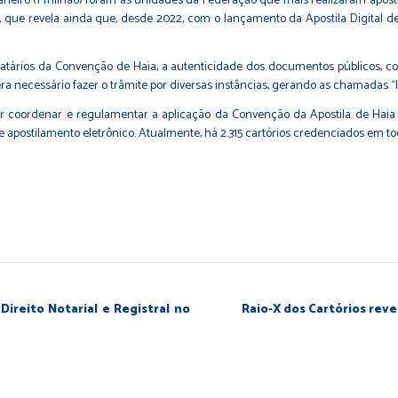
de Janeiro (1 milhão) foram as unidades da Federação que mais realizaram ap
), que revela ainda que, desde 2022, com o lançamento da Apostila Digital d
gnatários da Convenção de Haia, a autenticidade dos documentos públicos, 
ra necessário fazer o trâmite por diversas instâncias, gerando as chamadas 
or coordenar e regulamentar a aplicação da Convenção da Apostila de Haia n
e apostilamento eletrônico. Atualmente, há 2.315 cartórios credenciados em to
ireito Notarial e Registral no
Raio-X dos Cartórios reve