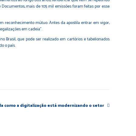
ostilamentos ao longo dos anos, tendência que vem se repetindo
e Documentos, mais de 105 mil emissões foram feitas por esse
com reconhecimento mútuo. Antes da apostila entrar em vigor,
“legalizações em cadeia”.
o Brasil, que pode ser realizado em cartórios e tabelionados
do o país.
la como a digitalização está modernizando o setor