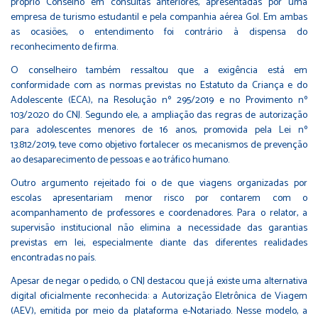
próprio Conselho em consultas anteriores, apresentadas por uma
empresa de turismo estudantil e pela companhia aérea Gol. Em ambas
as ocasiões, o entendimento foi contrário à dispensa do
reconhecimento de firma.
O conselheiro também ressaltou que a exigência está em
conformidade com as normas previstas no Estatuto da Criança e do
Adolescente (ECA), na Resolução nº 295/2019 e no Provimento nº
103/2020 do CNJ. Segundo ele, a ampliação das regras de autorização
para adolescentes menores de 16 anos, promovida pela Lei nº
13.812/2019, teve como objetivo fortalecer os mecanismos de prevenção
ao desaparecimento de pessoas e ao tráfico humano.
Outro argumento rejeitado foi o de que viagens organizadas por
escolas apresentariam menor risco por contarem com o
acompanhamento de professores e coordenadores. Para o relator, a
supervisão institucional não elimina a necessidade das garantias
previstas em lei, especialmente diante das diferentes realidades
encontradas no país.
Apesar de negar o pedido, o CNJ destacou que já existe uma alternativa
digital oficialmente reconhecida: a Autorização Eletrônica de Viagem
(AEV), emitida por meio da plataforma e-Notariado. Nesse modelo, a