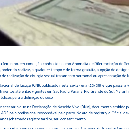
u feminino, em condição conhecida como Anomalia de Diferenciação de Se
 podendo realizar, a qualquer tempo e de forma gratuita, a opção de designa
 de realização de cirurgia sexual, tratamento hormonal ou apresentação de l
onal de Justiça (CNJ), publicado nesta sexta-feira (20/08) e que passa a va
edimentos até então vigentes em São Paulo, Paraná, Rio Grande do Sul, Maran
dicos para a definição do sexo.
 é necessário que na Declaração de Nascido Vivo (DNV), documento emitido 
 ADS pelo profissional responsável pelo parto. No ato de registro, o Oficial 
 anos (chamado registro tardio), seu consentimento.
oas nascidas com essa condição, uma vez que os Cartórios de Registro Civil 