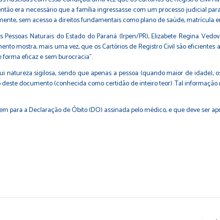
tão era necessário que a família ingressasse com um processo judicial para e
ente, sem acesso a direitos fundamentais como plano de saúde, matrícula em 
as Pessoas Naturais do Estado do Paraná (Irpen/PR), Elizabete Regina Vedova
imento mostra, mais uma vez, que os Cartórios de Registro Civil são eficien
 forma eficaz e sem burocracia".
ui natureza sigilosa, sendo que apenas a pessoa (quando maior de idade), o
ro deste documento (conhecida como certidão de inteiro teor). Tal informaç
m para a Declaração de Óbito (DO) assinada pelo médico, e que deve ser apre