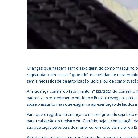
Crianças que nascem sem o sexo definido como masculino o
registradas com o sexo "ignorado" na certidão de nascimento,
sem a necessidade de autorização judicial ou de comprovação
A mudança consta do Provimento nº 122/2021 do Conselho Naci
padroniza o procedimento em todo o Brasil, e revoga os proc
sobre o assunto, mas que exigiam a apresentação de laudos mé
Para que o registro da criança com sexo ignorado seja feito
para realização do registro em Cartório, haja a constatação da
sua aceitação pelos pais do menor ou, em caso de maior de 12
A prática do registro com sexo "ignorado" é benéfica às pess