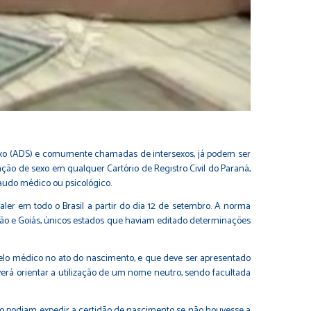
xo (ADS) e comumente chamadas de intersexos, já podem ser
ção de sexo em qualquer Cartório de Registro Civil do Paraná,
audo médico ou psicológico.
ler em todo o Brasil a partir do dia 12 de setembro. A norma
hão e Goiás, únicos estados que haviam editado determinações
pelo médico no ato do nascimento, e que deve ser apresentado
deverá orientar a utilização de um nome neutro, sendo facultada
não podiam expedir a certidão de nascimento se não houvesse a