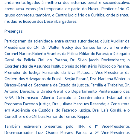
andamento, ligados à melhoria dos sistemas penal e socioeducativo,
como uma exposição temporária de parte do Museu Penitenciário. O
grupo conheceu, também, o Centro Judiciário de Curitiba, onde plantou
mudas no Bosque dos Desembargadores.
Presenças
Participaram da solenidade, entre outras autoridades, o Juiz Auxiliar da
Presidência do CNJ Dr. Walter Godoy dos Santos Júnior; o Tenente-
Coronel Marcos Roberto Arantes, da Polícia Militar do Paraná; o Delegado
Geral da Polícia Civil do Paraná, Dr. Silvio Jacob Rockembach; o
Coordenador de Assuntos Institucionais do Ministério Público do Paraná,
Promotor de Justiça Fernando da Silva Mattos; a Vice-Presidente da
Ordem dos Advogados do Brasil - Seção Paraná, Dra. Marilena Winter; o
Diretor-Geral da Secretaria de Estado da Justiça, Família e Trabalho, Dr.
Antonio Devechi; o Diretor-Geral do Departamento Penitenciário das
SESP, Dr.Francisco Alberto Caricati; a Coordenadora Estadual do
Programa Fazendo Justiça, Dra. Juliana Marques Resende; a Consultora
em Audiência de Custódia do Fazendo Justiça, Dra. Laís Gorski; e o
Conselheiro do CNJ Luiz Fernando Tomasi Keppen.
Também estiverem presentes, pelo TJPR, o 1º Vice-Presidente,
Desembargador Luiz Osório Moraes Panza; a 2ª Vice-Presidente,