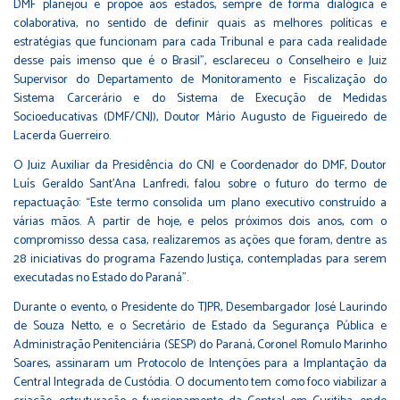
DMF planejou e propõe aos estados, sempre de forma dialógica e
colaborativa, no sentido de definir quais as melhores políticas e
estratégias que funcionam para cada Tribunal e para cada realidade
desse país imenso que é o Brasil”, esclareceu o Conselheiro e Juiz
Supervisor do Departamento de Monitoramento e Fiscalização do
Sistema Carcerário e do Sistema de Execução de Medidas
Socioeducativas (DMF/CNJ), Doutor Mário Augusto de Figueiredo de
Lacerda Guerreiro.
O Juiz Auxiliar da Presidência do CNJ e Coordenador do DMF, Doutor
Luís Geraldo Sant’Ana Lanfredi, falou sobre o futuro do termo de
repactuação: “Este termo consolida um plano executivo construído a
várias mãos. A partir de hoje, e pelos próximos dois anos, com o
compromisso dessa casa, realizaremos as ações que foram, dentre as
28 iniciativas do programa Fazendo Justiça, contempladas para serem
executadas no Estado do Paraná”.
Durante o evento, o Presidente do TJPR, Desembargador José Laurindo
de Souza Netto, e o Secretário de Estado da Segurança Pública e
Administração Penitenciária (SESP) do Paraná, Coronel Romulo Marinho
Soares, assinaram um Protocolo de Intenções para a Implantação da
Central Integrada de Custódia. O documento tem como foco viabilizar a