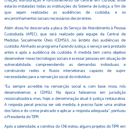
criação, estruturação e funcionamento da Central em Curitiba, onde
estarão instaladas todas as instituições do Sistema de Justiça, a fim de
que sejam realizadas as audiências de custódia, e os
encaminhamentos sociais necessários decorrentes.
Além disso, foi descerrada a placa do Serviço de Atendimento à Pessoa
Custodiada (APEC), que será realizado pela equipe da Central de
Medidas Socialmente Úteis (CEMSU), no âmbito das audiências de
custódia. Alinhado ao programa Fazendo Justiça, o serviço será prestado
antes e após a audiência de custódia. A medida tem como objetivo
desenvolver novas tecnologias sociais e acessar pessoas em situação de
vulnerabilidade, compreendendo as demandas individuais e
construindo redes e fluxos intersetoriais capazes de suprir
necessidades para a reinserção social do indivíduo.
“Eu sempre acreditei na reinserção social e, com base nisso, nós
desenvolvemos a CEMSU. Na época falávamos em jurisdição
ressocializadora, mas, hoje, a denominação atual é justiça restaurativa.
A resposta penal precisa ser sob medida, é preciso fazer uma análise
dos fatos e do crime praticado e aplicar a resposta adequada”, pontuou
o Presidente do TJPR.
Após a solenidade, a comitiva do CNJ visitou alguns projetos do TJPR em