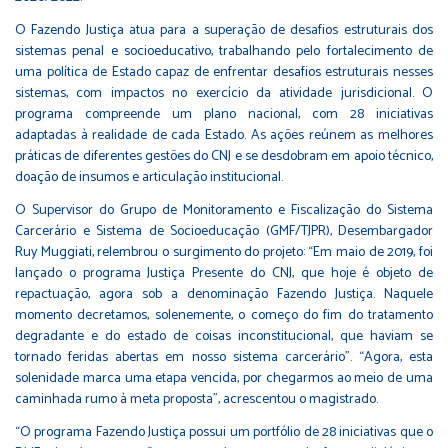
O Fazendo Justiça atua para a superação de desafios estruturais dos
sistemas penal e socioeducativo, trabalhando pelo fortalecimento de
uma política de Estado capaz de enfrentar desafios estruturais nesses
sistemas, com impactos no exercício da atividade jurisdicional. O
programa compreende um plano nacional, com 28 iniciativas
adaptadas à realidade de cada Estado. As ações reúnem as melhores
práticas de diferentes gestões do CNJ e se desdobram em apoio técnico,
doação de insumos e articulação institucional.
O Supervisor do Grupo de Monitoramento e Fiscalização do Sistema
Carcerário e Sistema de Socioeducação (GMF/TJPR), Desembargador
Ruy Muggiati, relembrou o surgimento do projeto: “Em maio de 2019, foi
lançado o programa Justiça Presente do CNJ, que hoje é objeto de
repactuação, agora sob a denominação Fazendo Justiça. Naquele
momento decretamos, solenemente, o começo do fim do tratamento
degradante e do estado de coisas inconstitucional, que haviam se
tornado feridas abertas em nosso sistema carcerário”. “Agora, esta
solenidade marca uma etapa vencida, por chegarmos ao meio de uma
caminhada rumo à meta proposta”, acrescentou o magistrado.
“O programa Fazendo Justiça possui um portfólio de 28 iniciativas que o