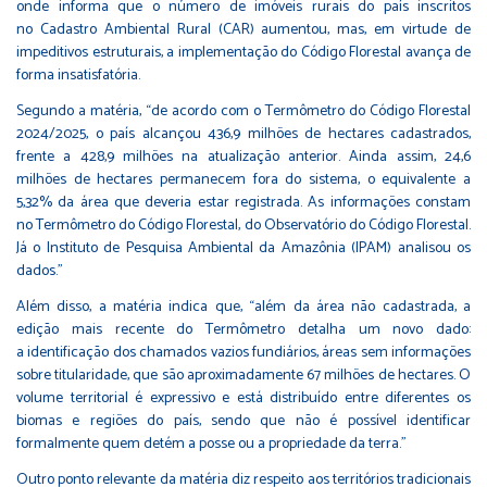
onde informa que o número de imóveis rurais do país inscritos
no Cadastro Ambiental Rural (CAR) aumentou, mas, em virtude de
impeditivos estruturais, a implementação do
Código Florestal
avança de
forma insatisfatória.
Segundo a matéria, “de acordo com o Termômetro do Código Florestal
2024/2025, o país alcançou 436,9 milhões de hectares cadastrados,
frente a 428,9 milhões na atualização anterior. Ainda assim, 24,6
milhões de hectares permanecem fora do sistema, o equivalente a
5,32% da área que deveria estar registrada. As informações constam
no
Termômetro do Código Florestal, do Observatório do Código Florestal
.
Já o
Instituto de Pesquisa Ambiental da Amazônia (IPAM) analisou os
dados
.”
Além disso, a matéria indica que, “além da área não cadastrada, a
edição mais recente do Termômetro detalha um novo dado:
a identificação dos chamados vazios fundiários, áreas sem informações
sobre titularidade, que são aproximadamente 67 milhões de hectares. O
volume territorial é expressivo e está distribuído entre diferentes os
biomas e regiões do país, sendo que não é possível identificar
formalmente quem detém a posse ou a propriedade da terra.”
Outro ponto relevante da matéria diz respeito aos territórios tradicionais