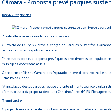
Câmara - Proposta prevê parques sustent
19/04/2022
Notícias
Projeto altera lei sobre unidades de conservação
O Projeto de Lei 791/22 prevê a criação de Parques Sustentáveis Urbanos
harmonia com o uso público para lazer.
Entre outros pontos, a proposta prevê que os investimentos em equipament
municípios, observadas as leis.
O texto em análise na Câmara dos Deputados insere dispositivos na Lei 9.9
Estatuto da Cidade.
“A instalação desses parques recupera o entendimento técnico e urbanísti
afirmou o autor da proposta, deputado Christino Aureo (PP-RJ). Ele sugere qu
Tramitação
O projeto tramita em caráter conclusivo e será analisado pelas comissões d