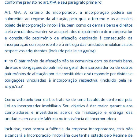
conforme previsto no art. 31-A e seu parágrafo primeiro:
Art. 31-A. A critério do incorporador, a incorporação poderá ser
submetida ao regime da afetação, pelo qual o terreno e as acessões
objeto de incorporação imobiliária, bem como os demais bens e direitos
a ela vinculados, manter-se-ão apartados do patrimônio do incorporador
e constituirão patrimônio de afetação, destinado à consecução da
incorporação correspondente e à entrega das unidades imobiliárias aos
respectivos adquirentes. (Incluído pela lei 10.931/04)
1o O patrimônio de afetação não se comunica com os demais bens,
direitos e obrigações do patrimônio geral do incorporador ou de outros
patrimônios de afetação por ele constituídos e só responde por dívidas e
obrigações vinculadas à incorporação respectiva. (Incluído pela lei
10.931/04)"
Como visto pelo teor da Lei, trata-se de uma faculdade conferida pela
Lei ao incorporador imobiliário. Seu objetivo é dar maior garantia aos
compradores e investidores acerca da finalização e entrega das
unidades em caso de falência ou insolvência da Incorporadora.
Inclusive, caso ocorra a falência da empresa incorporadora, está não
alcançará a Incorporação Imobiliária que tenha optado pelo Regime de