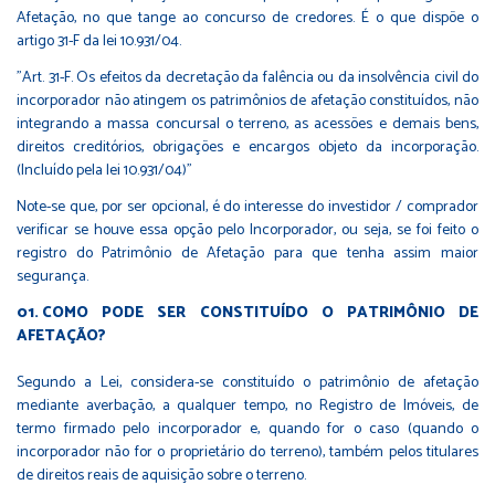
Afetação, no que tange ao concurso de credores. É o que dispõe o
artigo 31-F da lei 10.931/04.
"Art. 31-F. Os efeitos da decretação da falência ou da insolvência civil do
incorporador não atingem os patrimônios de afetação constituídos, não
integrando a massa concursal o terreno, as acessões e demais bens,
direitos creditórios, obrigações e encargos objeto da incorporação.
(Incluído pela lei 10.931/04)"
Note-se que, por ser opcional, é do interesse do investidor / comprador
verificar se houve essa opção pelo Incorporador, ou seja, se foi feito o
registro do Patrimônio de Afetação para que tenha assim maior
segurança.
COMO PODE SER CONSTITUÍDO O PATRIMÔNIO DE
AFETAÇÃO?
Segundo a Lei, considera-se constituído o patrimônio de afetação
mediante averbação, a qualquer tempo, no Registro de Imóveis, de
termo firmado pelo incorporador e, quando for o caso (quando o
incorporador não for o proprietário do terreno), também pelos titulares
de direitos reais de aquisição sobre o terreno.