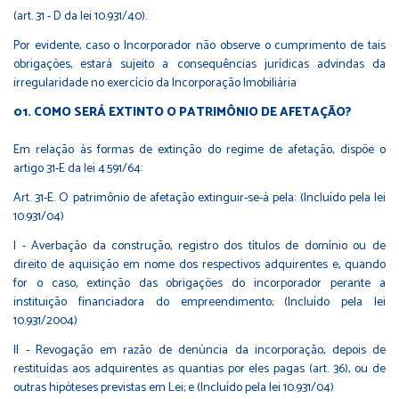
(art. 31 - D da lei 10.931/40).
Por evidente, caso o Incorporador não observe o cumprimento de tais
obrigações, estará sujeito a consequências jurídicas advindas da
irregularidade no exercício da Incorporação Imobiliária
COMO SERÁ EXTINTO O PATRIMÔNIO DE AFETAÇÃO?
Em relação às formas de extinção do regime de afetação, dispõe o
artigo 31-E da lei 4.591/64:
Art. 31-E. O patrimônio de afetação extinguir-se-á pela: (Incluído pela lei
10.931/04)
I - Averbação da construção, registro dos títulos de domínio ou de
direito de aquisição em nome dos respectivos adquirentes e, quando
for o caso, extinção das obrigações do incorporador perante a
instituição financiadora do empreendimento; (Incluído pela lei
10.931/2004)
II - Revogação em razão de denúncia da incorporação, depois de
restituídas aos adquirentes as quantias por eles pagas (art. 36), ou de
outras hipóteses previstas em Lei; e (Incluído pela lei 10.931/04)