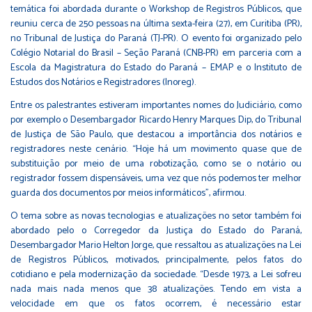
temática foi abordada durante o Workshop de Registros Públicos, que
reuniu cerca de 250 pessoas na última sexta-feira (27), em Curitiba (PR),
no Tribunal de Justiça do Paraná (TJ-PR). O evento foi organizado pelo
Colégio Notarial do Brasil – Seção Paraná (CNB-PR) em parceria com a
Escola da Magistratura do Estado do Paraná – EMAP e o Instituto de
Estudos dos Notários e Registradores (Inoreg).
Entre os palestrantes estiveram importantes nomes do Judiciário, como
por exemplo o Desembargador Ricardo Henry Marques Dip, do Tribunal
de Justiça de São Paulo, que destacou a importância dos notários e
registradores neste cenário. “Hoje há um movimento quase que de
substituição por meio de uma robotização, como se o notário ou
registrador fossem dispensáveis, uma vez que nós podemos ter melhor
guarda dos documentos por meios informáticos”, afirmou.
O tema sobre as novas tecnologias e atualizações no setor também foi
abordado pelo o Corregedor da Justiça do Estado do Paraná,
Desembargador Mario Helton Jorge, que ressaltou as atualizações na Lei
de Registros Públicos, motivados, principalmente, pelos fatos do
cotidiano e pela modernização da sociedade. “Desde 1973, a Lei sofreu
nada mais nada menos que 38 atualizações. Tendo em vista a
velocidade em que os fatos ocorrem, é necessário estar