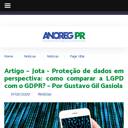
Home
|
Notícias
|
Notícias
|
Page 1.834
Artigo – Jota - Proteção de dados em
perspectiva: como comparar a LGPD
com o GDPR? – Por Gustavo Gil Gasiola
17/02/2020
Notícias