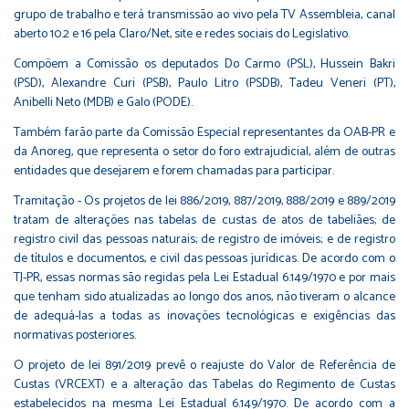
grupo de trabalho e terá transmissão ao vivo pela TV Assembleia, canal
aberto 10.2 e 16 pela Claro/Net, site e redes sociais do Legislativo.
Compõem a Comissão os deputados Do Carmo (PSL), Hussein Bakri
(PSD), Alexandre Curi (PSB), Paulo Litro (PSDB), Tadeu Veneri (PT),
Anibelli Neto (MDB) e Galo (PODE).
Também farão parte da Comissão Especial representantes da OAB-PR e
da Anoreg, que representa o setor do foro extrajudicial, além de outras
entidades que desejarem e forem chamadas para participar.
Tramitação - Os projetos de lei 886/2019, 887/2019, 888/2019 e 889/2019
tratam de alterações nas tabelas de custas de atos de tabeliães; de
registro civil das pessoas naturais; de registro de imóveis; e de registro
de títulos e documentos, e civil das pessoas jurídicas. De acordo com o
TJ-PR, essas normas são regidas pela Lei Estadual 6.149/1970 e por mais
que tenham sido atualizadas ao longo dos anos, não tiveram o alcance
de adequá-las a todas as inovações tecnológicas e exigências das
normativas posteriores.
O projeto de lei 891/2019 prevê o reajuste do Valor de Referência de
Custas (VRCEXT) e a alteração das Tabelas do Regimento de Custas
estabelecidos na mesma Lei Estadual 6.149/1970. De acordo com a