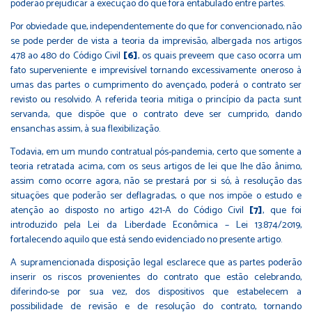
poderão prejudicar a execução do que fora entabulado entre partes.
Por obviedade que, independentemente do que for convencionado, não
se pode perder de vista a teoria da imprevisão, albergada nos artigos
478 ao 480 do Código Civil
[6]
, os quais preveem que caso ocorra um
fato superveniente e imprevisível tornando excessivamente oneroso à
umas das partes o cumprimento do avençado, poderá o contrato ser
revisto ou resolvido. A referida teoria mitiga o princípio da pacta sunt
servanda, que dispõe que o contrato deve ser cumprido, dando
ensanchas assim, à sua flexibilização.
Todavia, em um mundo contratual pós-pandemia, certo que somente a
teoria retratada acima, com os seus artigos de lei que lhe dão ânimo,
assim como ocorre agora, não se prestará por si só, à resolução das
situações que poderão ser deflagradas, o que nos impõe o estudo e
atenção ao disposto no artigo 421-A do Código Civil
[7]
, que foi
introduzido pela Lei da Liberdade Econômica – Lei 13.874/2019,
fortalecendo aquilo que está sendo evidenciado no presente artigo.
A supramencionada disposição legal esclarece que as partes poderão
inserir os riscos provenientes do contrato que estão celebrando,
diferindo-se por sua vez, dos dispositivos que estabelecem a
possibilidade de revisão e de resolução do contrato, tornando