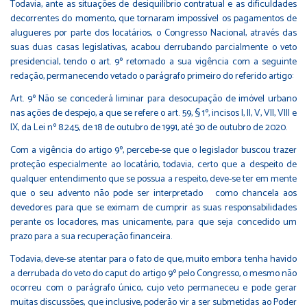
Todavia, ante as situações de desiquilíbrio contratual e as dificuldades
decorrentes do momento, que tornaram impossível os pagamentos de
alugueres por parte dos locatários, o Congresso Nacional, através das
suas duas casas legislativas, acabou derrubando parcialmente o veto
presidencial, tendo o art. 9º retomado a sua vigência com a seguinte
redação, permanecendo vetado o parágrafo primeiro do referido artigo:
Art. 9º Não se concederá liminar para desocupação de imóvel urbano
nas ações de despejo, a que se refere o art. 59, § 1º, incisos I, II, V, VII, VIII e
IX, da Lei nº 8.245, de 18 de outubro de 1991, até 30 de outubro de 2020.
Com a vigência do artigo 9º, percebe-se que o legislador buscou trazer
proteção especialmente ao locatário, todavia, certo que a despeito de
qualquer entendimento que se possua a respeito, deve-se ter em mente
que o seu advento não pode ser interpretado como chancela aos
devedores para que se eximam de cumprir as suas responsabilidades
perante os locadores, mas unicamente, para que seja concedido um
prazo para a sua recuperação financeira.
Todavia, deve-se atentar para o fato de que, muito embora tenha havido
a derrubada do veto do caput do artigo 9º pelo Congresso, o mesmo não
ocorreu com o parágrafo único, cujo veto permaneceu e pode gerar
muitas discussões, que inclusive, poderão vir a ser submetidas ao Poder