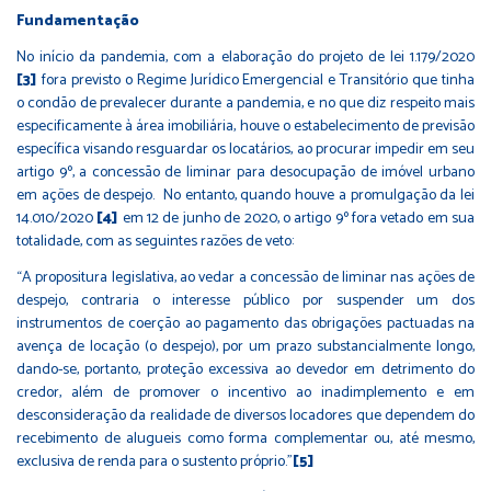
Fundamentação
No início da pandemia, com a elaboração do projeto de lei 1.179/2020
[3]
fora previsto o Regime Jurídico Emergencial e Transitório que tinha
o condão de prevalecer durante a pandemia, e no que diz respeito mais
especificamente à área imobiliária, houve o estabelecimento de previsão
específica visando resguardar os locatários, ao procurar impedir em seu
artigo 9º, a concessão de liminar para desocupação de imóvel urbano
em ações de despejo. No entanto, quando houve a promulgação da lei
14.010/2020
[4]
em 12 de junho de 2020, o artigo 9º fora vetado em sua
totalidade, com as seguintes razões de veto:
“A propositura legislativa, ao vedar a concessão de liminar nas ações de
despejo, contraria o interesse público por suspender um dos
instrumentos de coerção ao pagamento das obrigações pactuadas na
avença de locação (o despejo), por um prazo substancialmente longo,
dando-se, portanto, proteção excessiva ao devedor em detrimento do
credor, além de promover o incentivo ao inadimplemento e em
desconsideração da realidade de diversos locadores que dependem do
recebimento de alugueis como forma complementar ou, até mesmo,
exclusiva de renda para o sustento próprio.”
[5]