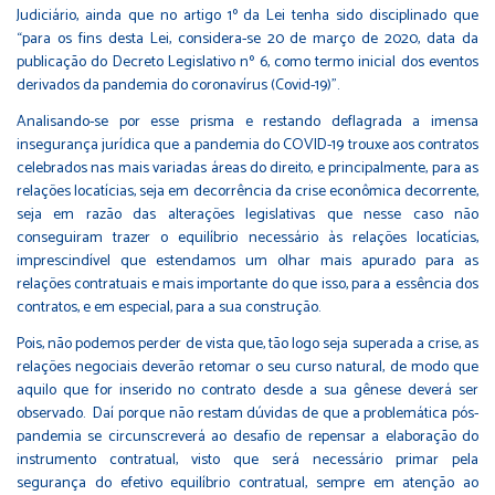
Judiciário, ainda que no artigo 1º da Lei tenha sido disciplinado que
“para os fins desta Lei, considera-se 20 de março de 2020, data da
publicação do Decreto Legislativo nº 6, como termo inicial dos eventos
derivados da pandemia do coronavírus (Covid-19)”.
Analisando-se por esse prisma e restando deflagrada a imensa
insegurança jurídica que a pandemia do COVID-19 trouxe aos contratos
celebrados nas mais variadas áreas do direito, e principalmente, para as
relações locatícias, seja em decorrência da crise econômica decorrente,
seja em razão das alterações legislativas que nesse caso não
conseguiram trazer o equilíbrio necessário às relações locatícias,
imprescindível que estendamos um olhar mais apurado para as
relações contratuais e mais importante do que isso, para a essência dos
contratos, e em especial, para a sua construção.
Pois, não podemos perder de vista que, tão logo seja superada a crise, as
relações negociais deverão retomar o seu curso natural, de modo que
aquilo que for inserido no contrato desde a sua gênese deverá ser
observado. Daí porque não restam dúvidas de que a problemática pós-
pandemia se circunscreverá ao desafio de repensar a elaboração do
instrumento contratual, visto que será necessário primar pela
segurança do efetivo equilíbrio contratual, sempre em atenção ao