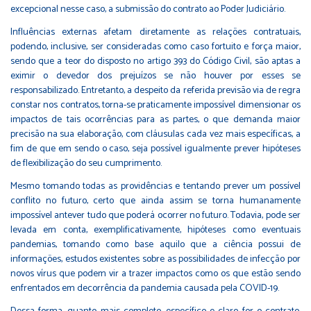
excepcional nesse caso, a submissão do contrato ao Poder Judiciário.
Influências externas afetam diretamente as relações contratuais,
podendo, inclusive, ser consideradas como caso fortuito e força maior,
sendo que a teor do disposto no artigo 393 do Código Civil, são aptas a
eximir o devedor dos prejuízos se não houver por esses se
responsabilizado. Entretanto, a despeito da referida previsão via de regra
constar nos contratos, torna-se praticamente impossível dimensionar os
impactos de tais ocorrências para as partes, o que demanda maior
precisão na sua elaboração, com cláusulas cada vez mais específicas, a
fim de que em sendo o caso, seja possível igualmente prever hipóteses
de flexibilização do seu cumprimento.
Mesmo tomando todas as providências e tentando prever um possível
conflito no futuro, certo que ainda assim se torna humanamente
impossível antever tudo que poderá ocorrer no futuro. Todavia, pode ser
levada em conta, exemplificativamente, hipóteses como eventuais
pandemias, tomando como base aquilo que a ciência possui de
informações, estudos existentes sobre as possibilidades de infecção por
novos vírus que podem vir a trazer impactos como os que estão sendo
enfrentados em decorrência da pandemia causada pela COVID-19.