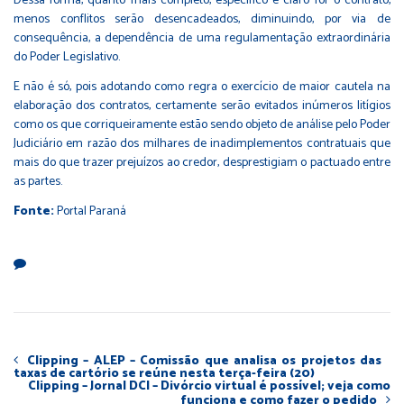
Dessa forma, quanto mais completo, específico e claro for o contrato,
menos conflitos serão desencadeados, diminuindo, por via de
consequência, a dependência de uma regulamentação extraordinária
do Poder Legislativo.
E não é só, pois adotando como regra o exercício de maior cautela na
elaboração dos contratos, certamente serão evitados inúmeros litígios
como os que corriqueiramente estão sendo objeto de análise pelo Poder
Judiciário em razão dos milhares de inadimplementos contratuais que
mais do que trazer prejuízos ao credor, desprestigiam o pactuado entre
as partes.
Fonte:
Portal Paraná
Clipping – ALEP – Comissão que analisa os projetos das
taxas de cartório se reúne nesta terça-feira (20)
Clipping – Jornal DCI – Divórcio virtual é possível; veja como
funciona e como fazer o pedido