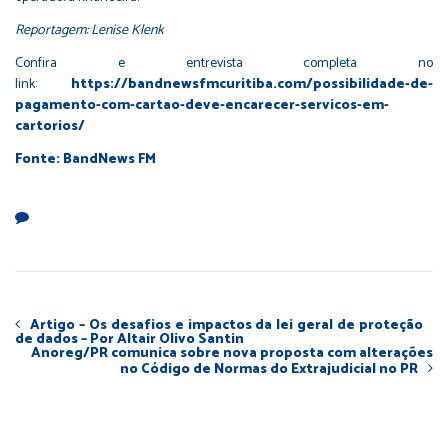
Reportagem: Lenise Klenk
Confira e entrevista completa no
link:
https://bandnewsfmcuritiba.com/possibilidade-de-
pagamento-com-cartao-deve-encarecer-servicos-em-
cartorios/
Fonte: BandNews FM
Artigo – Os desafios e impactos da lei geral de proteção
de dados – Por Altair Olivo Santin
Anoreg/PR comunica sobre nova proposta com alterações
no Código de Normas do Extrajudicial no PR