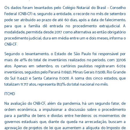
Os dados foram levantados pelo Colégio Notarial do Brasil - Conselho
Federal (CNB-CF) e, segundo a entidade, o recorde no mês de setembro
pode ser atribuído ao prazo de até 60 dias, após a data de falecimento,
para que a família dê entrada no procedimento extrajudicial. A
modalidade, permitida desde 2017 como alternativa ao então obrigatório
procedimento judicial, dura em média entre um e dois meses, informa o
CNB-CF.
Segundo o levantamento, o Estado de São Paulo foi responsável por
mais de 41% do total de inventários realizados no período, com 33.106
atos. Apenas em setembro, os cartórios paulistas registraram 6.074
inventários, seguidos pelo Paraná (1.692), Minas Gerais (1.508), Rio Grande
do Sul (1.442) e Santa Catarina (1.001). A soma dos cinco estados, que
totalizam 11.717 atos, representa 81,5% do total nacional no mês.
ITCMD
Na avaliação do CNB-CF, além da pandemia, há um segundo fator, de
ordem econômica, a impulsionar a discussão sobre o procedimento
para a partilha de bens e dívidas entre herdeiros: os movimentos de
governos estaduais que, diante da queda na arrecadação, buscam a
aprovação de projetos de lei que aumentem a alíquota do Imposto de