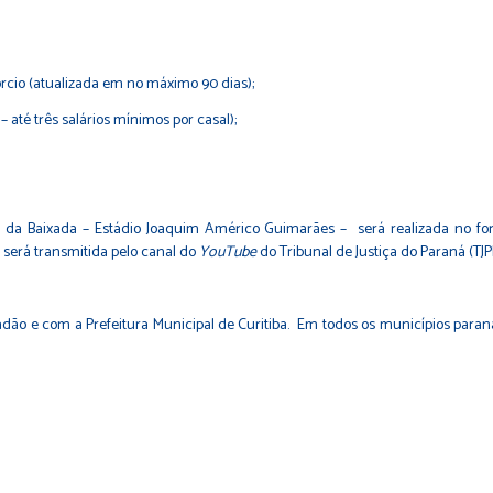
cio (atualizada em no máximo 90 dias);
até três salários mínimos por casal);
 da Baixada – Estádio Joaquim Américo Guimarães – será realizada no for
 será transmitida pelo canal do
YouTube
do Tribunal de Justiça do Paraná (TJP
o e com a Prefeitura Municipal de Curitiba. Em todos os municípios paranae