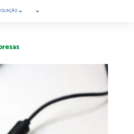
CILIAÇÃO
···
 presas