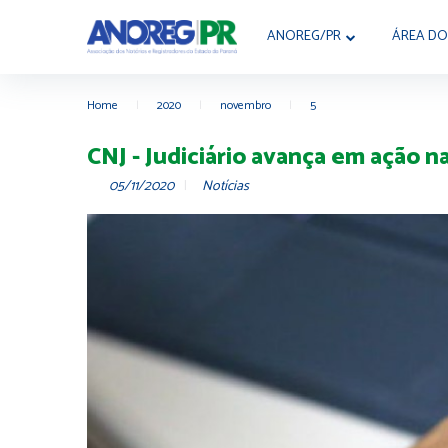
ANOREG/PR
ÁREA DO
Home
|
2020
|
novembro
|
5
CNJ - Judiciário avança em ação na
05/11/2020
Notícias