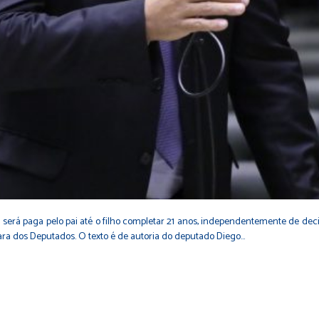
será paga pelo pai até o filho completar 21 anos, independentemente de decis
âmara dos Deputados. O texto é de autoria do deputado Diego…