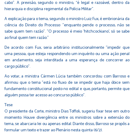
cabo”. A previsão, segundo o ministro, “é legal e razoável, dentro da
hierarquia e disciplina regimental da Polícia Militar”.
A explicação para o tema, segundo o ministro Luiz Fux, é embrionária da
ciência do Direito do Processo: "enquanto pende o processo, não se
sabe quem tem razão". "O processo é meio 'hitchcockiano', só se sabe
ao final quem tem razão."
De acordo com Fux, seria arbitrário institucionalmente "impedir que
uma pessoa, que esteja respondendo um inquérito ou uma ação penal
em andamento, seja interditada a uma esperança de concorrer ao
cargo público".
Ao votar, a ministra Cármen Lúcia também concordou com Barroso e
afirmou que o tema "está no fluxo de se impedir que haja óbice sem
fundamento constitucional posto no edital e que, portanto, permite que
alguém possa ter acesso ao concurso público".
Tese
O presidente da Corte, ministro Dias Toffoli, sugeriu fixar tese em outro
momento. Houve divergência entre os ministros sobre a extensão do
tema, se abarcaria lei ou apenas edital. Diante disso, Barroso se propôs a
formular um texto e trazer ao Plenário nesta quinta (6/2).