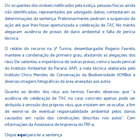
Os ocupantes dos imóveis notificados pela Justiça, pessoas físicas ainda
não identificadas, representados por advogado dativo, contestaram as
determinações da sentença. Preliminarmente, pediram a suspensão da
ação até que lhes fosse oportunizada a celebração de TAC. No mérito,
alegaram ausência de provas de dano ambiental e falta de perícia
técnica.
O relator do recurso na 3ª Turma, desembargador Rogerio Favreto,
manteve a condenação de primeiro grau, afastando as alegações dos
réus. Ele salientou a importância de outras provas, como o laudo pericial
do Instituto Ambiental do Paraná (IAP), a nota técnica elaborada pelo
Instituto Chico Mendes de Conservação da Biodiversidade (ICMBio) e
diversas imagens fotográficas da área anexadas aos autos.
Quanto ao direito dos réus aos termos, Favreto observou que "a
ausência de celebração de TAC no caso concreto apenas pode ser
atribuída à omissão dos próprios réus, que insistem em se ocultar, a fim
de eximir-se de eventual responsabilidade ambiental pelos danos
causados em razão das construções descritas nos autos". Com
informações da Assessoria de Imprensa do TRF-4.
Clique
aqui
para ler a sentença