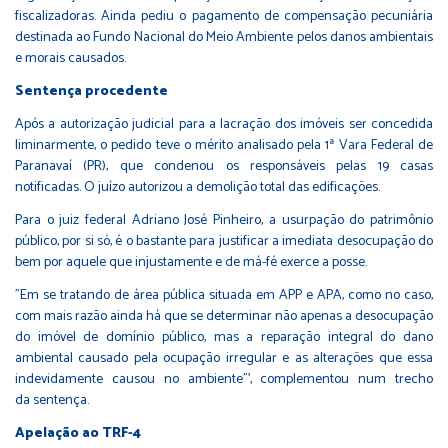
fiscalizadoras. Ainda pediu o pagamento de compensação pecuniária
destinada ao Fundo Nacional do Meio Ambiente pelos danos ambientais
e morais causados.
Sentença procedente
Após a autorização judicial para a lacração dos imóveis ser concedida
liminarmente, o pedido teve o mérito analisado pela 1ª Vara Federal de
Paranavaí (PR), que condenou os responsáveis pelas 19 casas
notificadas. O juízo autorizou a demolição total das edificações.
Para o juiz federal Adriano José Pinheiro, a usurpação do patrimônio
público, por si só, é o bastante para justificar a imediata desocupação do
bem por aquele que injustamente e de má-fé exerce a posse.
"Em se tratando de área pública situada em APP e APA, como no caso,
com mais razão ainda há que se determinar não apenas a desocupação
do imóvel de domínio público, mas a reparação integral do dano
ambiental causado pela ocupação irregular e as alterações que essa
indevidamente causou no ambiente"’, complementou num trecho
da sentença.
Apelação ao TRF-4