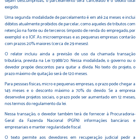
sejam descumpridas, o parcelamento será cancelado e o débito total
exigido.
Uma segunda modalidade de parcelamento é em até 24 meses e inclui
débitos atualmente proibidos de parcelar, como aqueles de tributos com
retenção na fonte ou de terceiros (imposto de renda do empregado, por
exemplo) e o IOF. As microempresas e as pequenas empresas contarão
com prazos 20% maiores (cerca de 29 meses).
O relator incluiu ainda a previsão de uso da chamada transação
tributária, prevista na Lei 13.988/20. Nessa modalidade, o governo ou o
devedor propõe descontos para quitar a dívida. No texto do projeto, o
prazo máximo de quitação será de 120 meses.
Para pessoas físicas, micro e pequenas empresas, o prazo pode chegar a
145 meses e o desconto máximo a 70% do devido. Se a empresa
desenvolve projetos sociais, o prazo pode ser aumentado em 12 meses,
nos termos do regulamento da lei.
Nessa transação, o devedor também terá de fornecer à Procuradoria-
Geral da Fazenda Nacional (PGFN) informações bancárias e
empresariais e manter regularidade fiscal.
O texto permite aos devedores em recuperação judicial pedir a