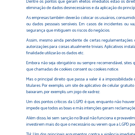
Dentre os pontos que geram efeitos imediatos estão os direi
eliminação de dados desnecessários e da aplicação do princípi
As empresas também deverão colocar os usuários, consumidore
ou dados pessoais sensíveis. Em casos de incidentes ou va
segurança que mitiguem os riscos do negócios.
Assim, mesmo ainda pendente de certas regulamentações que
autorizações para coisas atualmente triviais. Aplicativos insta
finalidade utilizarão os dados etc.
Embora não seja obrigatório ou sempre recomendável, sites q
que chamadas de cookies consent ou cookies notice.
Mas o principal direito que passa a valer é a impossibilidad
titulares. Por exemplo, um site de aplicativo de celular gr
baixaram, por exemplo, um jogo de xadrez.
Um dos pontos críticos da LGPD é que, enquanto não houver
impede que todos as boas e más intenções geram reclamações 
Além disso, lei sem sanção no Brasil não funciona e provave
investirem mais do que o necessário ou verem que a LGPD pod
TH: Um dos principais argumentos contra a vigência imediat