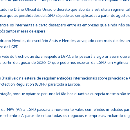
esidente Jair Bolsonaro — independentemente de sua escolha, o regulamento 
licado no Diário Oficial da União o decreto que aborda a estrutura regimen
isto que as penalidades da LGPD só poderão ser aplicadas a partir de agosto de
entre os internautas e certo desespero entre as empresas que ainda não
pós tantos meses de espera.
riano Mendes, do escritório Assis e Mendes, advogado com mais de dez anos 
uro da LGPD.
to do trecho que dizia respeito à LGPD, a lei passará a vigorar assim que 
 a partir de agosto de 2020. O que podemos esperar da LGPD em vigência
rasil veio na esteira de regulamentações internacionais sobre privacidade. Ou
rotection Regulation (GDPR), para toda a Europa.
tação, porque optamos por uma lei tão boa quanto a europeia mesmo não ten
e da MPV 959, a LGPD passará a novamente valer, com efeitos imediatos para 
e setembro. A partir de então, todas os negócios e empresas, incluindo o g