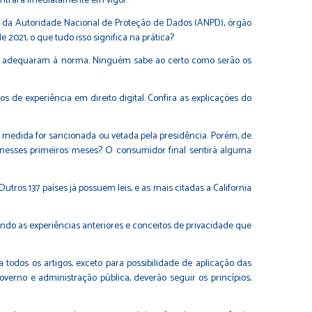
entrará imediatamente em vigor.
tal da Autoridade Nacional de Proteção de Dados (ANPD), órgão
 2021, o que tudo isso significa na prática?
 se adequaram à norma. Ninguém sabe ao certo como serão os
de experiência em direito digital. Confira as explicações do
a medida for sancionada ou vetada pela presidência. Porém, de
 nesses primeiros meses? O consumidor final sentirá alguma
tros 137 países já possuem leis, e as mais citadas a California
do as experiências anteriores e conceitos de privacidade que
todos os artigos, exceto para possibilidade de aplicação das
overno e administração pública, deverão seguir os princípios,