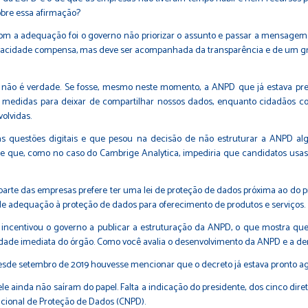
bre essa afirmação?
om a adequação foi o governo não priorizar o assunto e passar a mensagem 
ivacidade compensa, mas deve ser acompanhada da transparência e de um g
não é verdade. Se fosse, mesmo neste momento, a ANPD que já estava prev
o medidas para deixar de compartilhar nossos dados, enquanto cidadãos c
olvidas.
às questões digitais e que pesou na decisão de não estruturar a ANPD a
 que, como no caso do Cambrige Analytica, impediria que candidatos usassem
parte das empresas prefere ter uma lei de proteção de dados próxima ao do 
 adequação à proteção de dados para oferecimento de produtos e serviços.
m incentivou o governo a publicar a estruturação da ANPD, o que mostra q
ade imediata do órgão. Como você avalia o desenvolvimento da ANPD e a de
 Desde setembro de 2019 houvesse mencionar que o decreto já estava pronto 
ele ainda não saíram do papel. Falta a indicação do presidente, dos cinco di
cional de Proteção de Dados (CNPD).