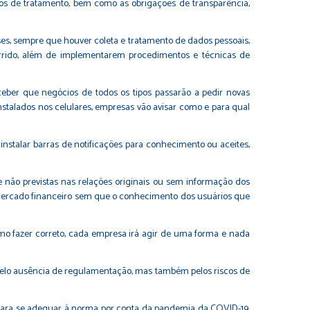
ipos de tratamento, bem como as obrigações de transparência,
es, sempre que houver coleta e tratamento de dados pessoais,
corrido, além de implementarem procedimentos e técnicas de
eber que negócios de todos os tipos passarão a pedir novas
m instalados nos celulares, empresas vão avisar como e para qual
nstalar barras de notificações para conhecimento ou aceites,
ue não previstas nas relações originais ou sem informação dos
o mercado financeiro sem que o conhecimento dos usuários que
o fazer correto, cada empresa irá agir de uma forma e nada
 pelo ausência de regulamentação, mas também pelos riscos de
 para se adequar à norma por conta da pandemia da COVID-19.