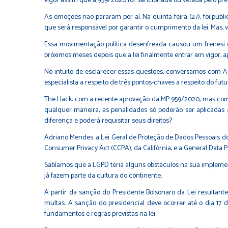
vigor assim que a 959/2020 for sancionada ou vetada pelo pr
As emoções não pararam por aí. Na quinta-feira (27), foi pub
que será responsável por garantir o cumprimento da lei. Mas, v
Essa movimentação política desenfreada causou um frenesi 
próximos meses depois que a lei finalmente entrar em vigor, a
No intuito de esclarecer essas questões, conversamos com Ad
especialista a respeito de três pontos-chaves a respeito do fut
The Hack: com a recente aprovação da MP 959/2020, mas com ve
qualquer maneira, as penalidades só poderão ser aplicadas
diferença e poderá requisitar seus direitos?
Adriano Mendes: a Lei Geral de Proteção de Dados Pessoais do B
Consumer Privacy Act (CCPA), da Califórnia, e a General Data P
Sabíamos que a LGPD teria alguns obstáculos na sua implemen
já fazem parte da cultura do continente.
A partir da sanção do Presidente Bolsonaro da Lei resultant
multas. A sanção do presidencial deve ocorrer até o dia 17 d
fundamentos e regras previstas na lei.