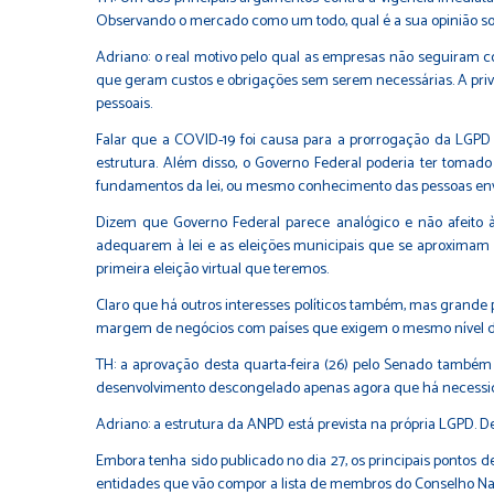
Observando o mercado como um todo, qual é a sua opinião so
Adriano: o real motivo pelo qual as empresas não seguiram c
que geram custos e obrigações sem serem necessárias. A pr
pessoais.
Falar que a COVID-19 foi causa para a prorrogação da LGPD 
estrutura. Além disso, o Governo Federal poderia ter tomad
fundamentos da lei, ou mesmo conhecimento das pessoas env
Dizem que Governo Federal parece analógico e não afeito 
adequarem à lei e as eleições municipais que se aproximam e
primeira eleição virtual que teremos.
Claro que há outros interesses políticos também, mas grande 
margem de negócios com países que exigem o mesmo nível de
TH: a aprovação desta quarta-feira (26) pelo Senado també
desenvolvimento descongelado apenas agora que há necessid
Adriano: a estrutura da ANPD está prevista na própria LGPD.
Embora tenha sido publicado no dia 27, os principais pontos d
entidades que vão compor a lista de membros do Conselho Na