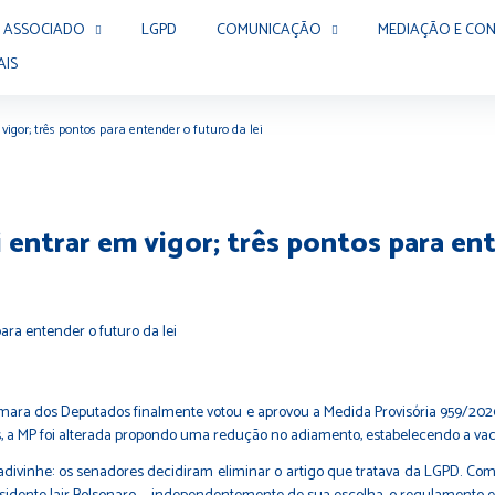
 ASSOCIADO
LGPD
COMUNICAÇÃO
MEDIAÇÃO E CON
AIS
vigor; três pontos para entender o futuro da lei
 entrar em vigor; três pontos para ent
Câmara dos Deputados finalmente votou e aprovou a Medida Provisória 959/2020
, a MP foi alterada propondo uma redução no adiamento, estabelecendo a vaca
e, adivinhe: os senadores decidiram eliminar o artigo que tratava da LGPD. C