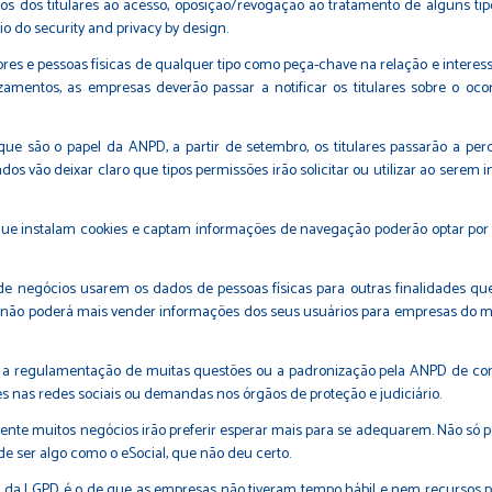
tos dos titulares ao acesso, oposição/revogação ao tratamento de alguns t
o do security and privacy by design.
s e pessoas físicas de qualquer tipo como peça-chave na relação e interess
zamentos, as empresas deverão passar a notificar os titulares sobre o o
 são o papel da ANPD, a partir de setembro, os titulares passarão a perc
lados vão deixar claro que tipos permissões irão solicitar ou utilizar ao sere
ue instalam cookies e captam informações de navegação poderão optar por i
e de negócios usarem os dados de pessoas físicas para outras finalidades q
atuito não poderá mais vender informações dos seus usuários para empresas d
 a regulamentação de muitas questões ou a padronização pela ANPD de com
nas redes sociais ou demandas nos órgãos de proteção e judiciário.
lmente muitos negócios irão preferir esperar mais para se adequarem. Não só
e ser algo como o eSocial, que não deu certo.
a da LGPD é o de que as empresas não tiveram tempo hábil e nem recursos