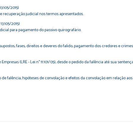
13.105/2015)
e recuperação judicial nos termos apresentados.
13.105/2015)
icial para pagamento do passivo quirografário.
upostos, fases, direitos e deveres do falido, pagamento dos credores e crimes
mpresas (LRE - Lei n° 11.101/05), desde o pedido da falência até sua sentença
de falência, hipóteses de convolação e efeitos da convolação em relação aos