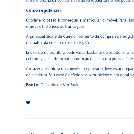
Além disso, há o risco da má fé do vendedor, afinal, ele pode
Como regularizar
O primeiro passo é conseguir a matricular o imóvel. Para iss
dívidas e históricos de transações.
A principal dica é de que no momento da compra seja exigida
de matrícula custa, em média, R$ 50.
Já o custo da escritura pode variar bastante de estado para 
cobrado pelo cartório para produção da escritura pública é de R
Ao fazer a escritura do imóvel, o proprietário deve estar pr
da escritura. Seu valor é definido pelo município e, em geral, v
Fonte:
O Estado de São Paulo