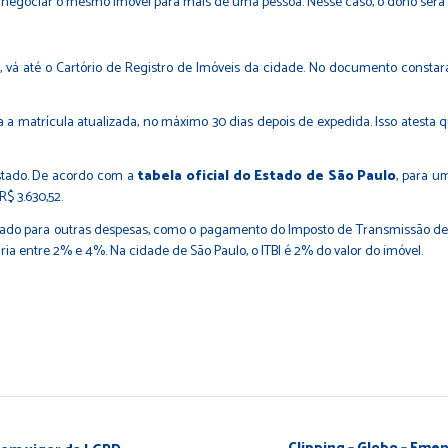
rá negociar o mesmo imóvel para mais de uma pessoa. Nesse caso, o dono será a
o, vá até o Cartório de Registro de Imóveis da cidade. No documento consta
 a matrícula atualizada, no máximo 30 dias depois de expedida. Isso atesta
estado. De acordo com a
tabela oficial do Estado de São Paulo
, para u
$ 3.630,52.
eparado para outras despesas, como o pagamento do Imposto de Transmissão de
aria entre 2% e 4%. Na cidade de São Paulo, o ITBI é 2% do valor do imóvel.