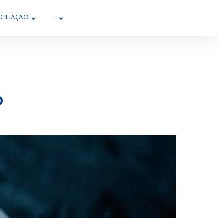
CILIAÇÃO
···
D