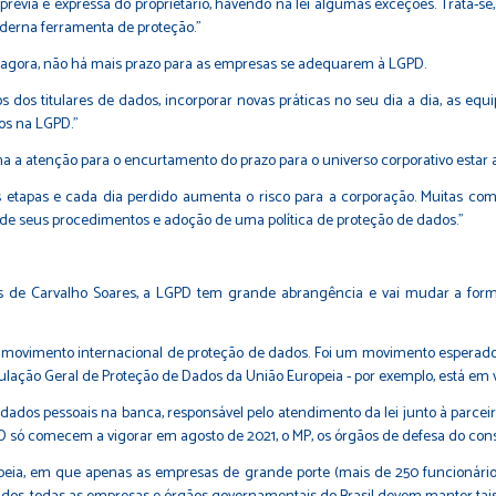
prévia e expressa do proprietário, havendo na lei algumas exceções. Trata-se
derna ferramenta de proteção."
r de agora, não há mais prazo para as empresas se adequarem à LGPD.
os dos titulares de dados, incorporar novas práticas no seu dia a dia, as 
os na LGPD."
 a atenção para o encurtamento do prazo para o universo corporativo estar ad
tapas e cada dia perdido aumenta o risco para a corporação. Muitas com
de seus procedimentos e adoção de uma política de proteção de dados."
us de Carvalho Soares, a LGPD tem grande abrangência e vai mudar a for
 movimento internacional de proteção de dados. Foi um movimento esperado 
gulação Geral de Proteção de Dados da União Europeia - por exemplo, está em v
dos pessoais na banca, responsável pelo atendimento da lei junto à parceiro
 só comecem a vigorar em agosto de 2021, o MP, os órgãos de defesa do consum
peia, em que apenas as empresas de grande porte (mais de 250 funcionário