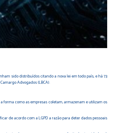
ham sido distribuídos citando a nova lei em todo país, e há 73
ck, Camargo Advogados (LBCA).
ndo a forma como as empresas coletam, armazenam e utilizam os
ficar de acordo com a LGPD a razão para deter dados pessoais