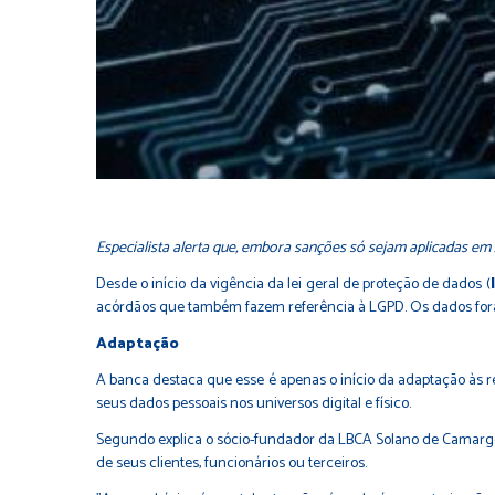
Especialista alerta que, embora sanções só sejam aplicadas em 20
Desde o início da vigência da lei geral de proteção de dados (
acórdãos que também fazem referência à LGPD. Os dados foram 
Adaptação
A banca destaca que esse é apenas o início da adaptação às r
seus dados pessoais nos universos digital e físico.
Segundo explica o sócio-fundador da LBCA Solano de Camargo,
de seus clientes, funcionários ou terceiros.