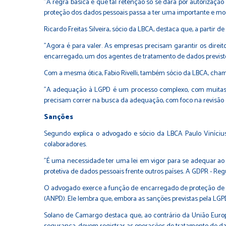
"A regra básica é que tal retenção só se dará por autorização 
proteção dos dados pessoais passa a ter uma importante e mo
Ricardo Freitas Silveira, sócio da LBCA, destaca que, a parti
"Agora é para valer. As empresas precisam garantir os direit
encarregado, um dos agentes de tratamento de dados previst
Com a mesma ótica, Fabio Rivelli, também sócio da LBCA, chama
"A adequação à LGPD é um processo complexo, com muitas e
precisam correr na busca da adequação, com foco na revisão 
Sanções
Segundo explica o advogado e sócio da LBCA Paulo Viníci
colaboradores.
"É uma necessidade ter uma lei em vigor para se adequar ao
protetiva de dados pessoais frente outros países. A GDPR - Re
O advogado exerce a função de encarregado de proteção de da
(ANPD). Ele lembra que, embora as sanções previstas pela LGPD
Solano de Camargo destaca que, ao contrário da União Euro