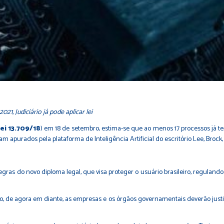
21, Judiciário já pode aplicar lei
lei 13.709/18
) em 18 de setembro, estima-se que ao menos 17 processos já ten
apurados pela plataforma de Inteligência Artificial do escritório Lee, Bro
egras do novo diploma legal, que visa proteger o usuário brasileiro, regula
 de agora em diante, as empresas e os órgãos governamentais deverão justi