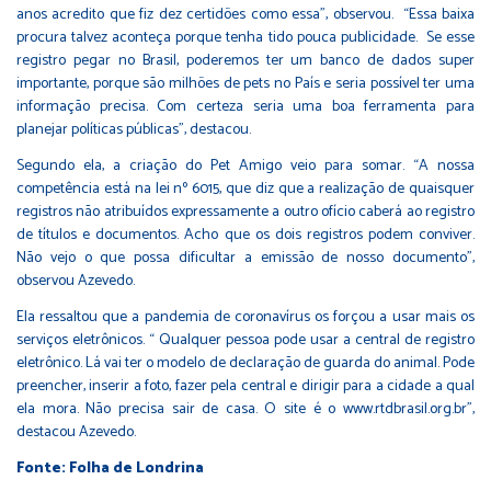
anos acredito que fiz dez certidões como essa”, observou. “Essa baixa
procura talvez aconteça porque tenha tido pouca publicidade. Se esse
registro pegar no Brasil, poderemos ter um banco de dados super
importante, porque são milhões de pets no País e seria possível ter uma
informação precisa. Com certeza seria uma boa ferramenta para
planejar políticas públicas”, destacou.
Segundo ela, a criação do Pet Amigo veio para somar. “A nossa
competência está na lei nº 6015, que diz que a realização de quaisquer
registros não atribuídos expressamente a outro ofício caberá ao registro
de títulos e documentos. Acho que os dois registros podem conviver.
Não vejo o que possa dificultar a emissão de nosso documento”,
observou Azevedo.
Ela ressaltou que a pandemia de coronavírus os forçou a usar mais os
serviços eletrônicos. “ Qualquer pessoa pode usar a central de registro
eletrônico. Lá vai ter o modelo de declaração de guarda do animal. Pode
preencher, inserir a foto, fazer pela central e dirigir para a cidade a qual
ela mora. Não precisa sair de casa. O site é o www.rtdbrasil.org.br”,
destacou Azevedo.
Fonte: Folha de Londrina