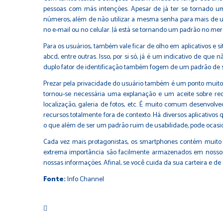
pessoas com más intenções. Apesar de já ter se tornado um
números, além de não utilizar a mesma senha para mais de u
no e-mail ou no celular. Já está se tornando um padrão no me
Para os usuários, também vale ficar de olho em aplicativos e 
abcd, entre outras. Isso, por si só, já é um indicativo de 
duplo fator de identificação também fogem de um padrão de 
Prezar pela privacidade do usuário também é um ponto muito i
tornou-se necessária uma explanação e um aceite sobre recu
localização, galeria de fotos, etc. É muito comum desenvol
recursos totalmente fora de contexto. Há diversos aplicativos
o que além de ser um padrão ruim de usabilidade, pode ocasi
Cada vez mais protagonistas, os smartphones contém muito m
extrema importância são facilmente armazenados em nossos d
nossas informações. Afinal, se você cuida da sua carteira e
Fonte:
Info Channel