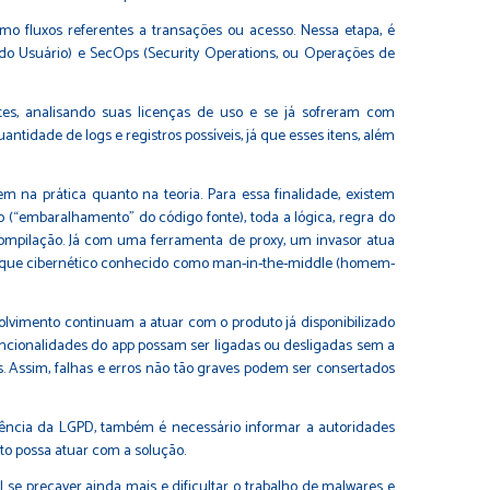
 fluxos referentes a transações ou acesso. Nessa etapa, é
 do Usuário) e SecOps (Security Operations, ou Operações de
tes, analisando suas licenças de uso e se já sofreram com
tidade de logs e registros possíveis, já que esses itens, além
 na prática quanto na teoria. Para essa finalidade, existem
(“embaralhamento” do código fonte), toda a lógica, regra do
mpilação. Já com uma ferramenta de proxy, um invasor atua
 ataque cibernético conhecido como man-in-the-middle (homem-
lvimento continuam a atuar com o produto já disponibilizado
ncionalidades do app possam ser ligadas ou desligadas sem a
s. Assim, falhas e erros não tão graves podem ser consertados
gência da LGPD, também é necessário informar a autoridades
to possa atuar com a solução.
 se precaver ainda mais e dificultar o trabalho de malwares e