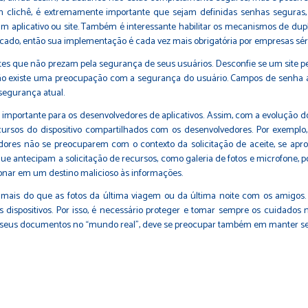
 clichê, é extremamente importante que sejam definidas senhas seguras, 
m aplicativo ou site. Também é interessante habilitar os mecanismos de dup
rcado, então sua implementação é cada vez mais obrigatória por empresas sé
sites que não prezam pela segurança de seus usuários. Desconfie se um site 
que não existe uma preocupação com a segurança do usuário. Campos de senha 
segurança atual.
mportante para os desenvolvedores de aplicativos. Assim, com a evolução do
rsos do dispositivo compartilhados com os desenvolvedores. Por exemplo,
vedores não se preocuparem com o contexto da solicitação de aceite, se ap
 que antecipam a solicitação de recursos, como galeria de fotos e microfone
onar em um destino malicioso às informações.
ais do que as fotos da última viagem ou da última noite com os amigos. En
ispositivos. Por isso, é necessário proteger e tomar sempre os cuidados
 de seus documentos no “mundo real”, deve se preocupar também em manter se