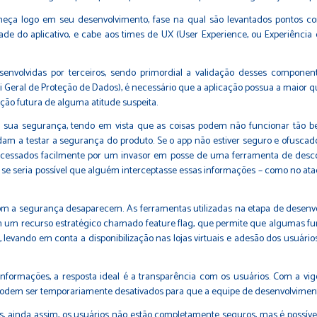
ça logo em seu desenvolvimento, fase na qual são levantados pontos como
ade do aplicativo, e cabe aos times de UX (User Experience, ou Experiência
senvolvidas por terceiros, sendo primordial a validação desses componen
eral de Proteção de Dados), é necessário que a aplicação possua a maior quan
ação futura de alguma atitude suspeita.
r sua segurança, tendo em vista que as coisas podem não funcionar tão bem
m a testar a segurança do produto. Se o app não estiver seguro e ofuscado 
cessados facilmente por um invasor em posse de uma ferramenta de desco
ando se seria possível que alguém interceptasse essas informações – como no
com a segurança desaparecem. As ferramentas utilizadas na etapa de desenvo
em um recurso estratégico chamado feature flag, que permite que algumas fu
evando em conta a disponibilização nas lojas virtuais e adesão dos usuário
formações, a resposta ideal é a transparência com os usuários. Com a vi
s podem ser temporariamente desativados para que a equipe de desenvolvimen
, ainda assim, os usuários não estão completamente seguros, mas é possível