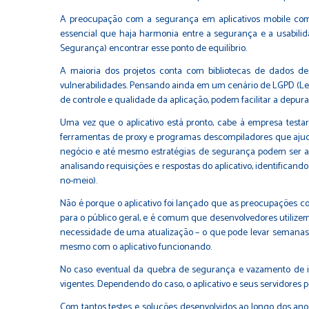
A preocupação com a segurança em aplicativos mobile come
essencial que haja harmonia entre a segurança e a usabilid
Segurança) encontrar esse ponto de equilíbrio.
A maioria dos projetos conta com bibliotecas de dados de
vulnerabilidades. Pensando ainda em um cenário de LGPD (Lei G
de controle e qualidade da aplicação, podem facilitar a depur
Uma vez que o aplicativo está pronto, cabe à empresa testa
ferramentas de proxy e programas descompiladores que ajuda
negócio e até mesmo estratégias de segurança podem ser a
analisando requisições e respostas do aplicativo, identific
no-meio).
Não é porque o aplicativo foi lançado que as preocupações 
para o público geral, e é comum que desenvolvedores utiliz
necessidade de uma atualização – o que pode levar semanas, l
mesmo com o aplicativo funcionando.
No caso eventual da quebra de segurança e vazamento de in
vigentes. Dependendo do caso, o aplicativo e seus servidore
Com tantos testes e soluções desenvolvidos ao longo dos anos