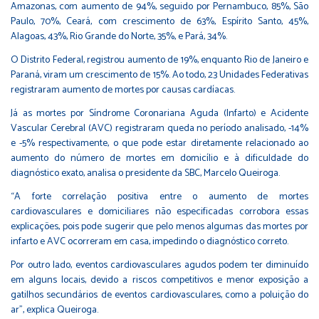
Amazonas, com aumento de 94%, seguido por Pernambuco, 85%, São
Paulo, 70%, Ceará, com crescimento de 63%, Espírito Santo, 45%,
Alagoas, 43%, Rio Grande do Norte, 35%, e Pará, 34%.
O Distrito Federal, registrou aumento de 19%, enquanto Rio de Janeiro e
Paraná, viram um crescimento de 15%. Ao todo, 23 Unidades Federativas
registraram aumento de mortes por causas cardíacas.
Já as mortes por Síndrome Coronariana Aguda (Infarto) e Acidente
Vascular Cerebral (AVC) registraram queda no período analisado, -14%
e -5% respectivamente, o que pode estar diretamente relacionado ao
aumento do número de mortes em domicílio e à dificuldade do
diagnóstico exato, analisa o presidente da SBC, Marcelo Queiroga.
“A forte correlação positiva entre o aumento de mortes
cardiovasculares e domiciliares não especificadas corrobora essas
explicações, pois pode sugerir que pelo menos algumas das mortes por
infarto e AVC ocorreram em casa, impedindo o diagnóstico correto.
Por outro lado, eventos cardiovasculares agudos podem ter diminuído
em alguns locais, devido a riscos competitivos e menor exposição a
gatilhos secundários de eventos cardiovasculares, como a poluição do
ar”, explica Queiroga.