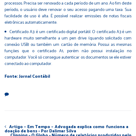
processos. Precisa ser renovado a cada período de um ano. Ao fim deste
período, o usuário deve renovar o seu acesso pagando uma taxa. Sua
facilidade de uso é alta. É possível realizar emissões de notas fiscais
eletrônicas automaticamente.
Certificado A3: é um certificado digital portátil. O certificado A3 é um
hardware muito semelhante a um pen drive (quando solicitado com
conexão USB) ou também um cartão de memória. Possui as mesmas
funções que o certificado A1, porém não possui instalação no
computador. Você só consegue autenticar os documentos se ele estiver
conectado ao computador.
Fonte: Jornal Contábil
Artigo – Em Tempo – Advogada explica como funciona a
doação de bens – Por Dalimar Silva
Clipping – O Globo – Número de relatórios produzidos pelo