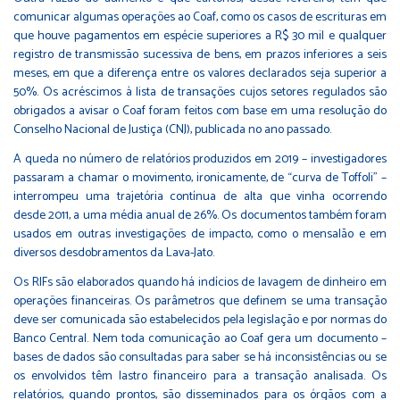
comunicar algumas operações ao Coaf, como os casos de escrituras em
que houve pagamentos em espécie superiores a R$ 30 mil e qualquer
registro de transmissão sucessiva de bens, em prazos inferiores a seis
meses, em que a diferença entre os valores declarados seja superior a
50%. Os acréscimos à lista de transações cujos setores regulados são
obrigados a avisar o Coaf foram feitos com base em uma resolução do
Conselho Nacional de Justiça (CNJ), publicada no ano passado.
A queda no número de relatórios produzidos em 2019 – investigadores
passaram a chamar o movimento, ironicamente, de “curva de Toffoli” –
interrompeu uma trajetória contínua de alta que vinha ocorrendo
desde 2011, a uma média anual de 26%. Os documentos também foram
usados em outras investigações de impacto, como o mensalão e em
diversos desdobramentos da Lava-Jato.
Os RIFs são elaborados quando há indícios de lavagem de dinheiro em
operações financeiras. Os parâmetros que definem se uma transação
deve ser comunicada são estabelecidos pela legislação e por normas do
Banco Central. Nem toda comunicação ao Coaf gera um documento –
bases de dados são consultadas para saber se há inconsistências ou se
os envolvidos têm lastro financeiro para a transação analisada. Os
relatórios, quando prontos, são disseminados para os órgãos com a