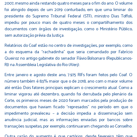
2007, mesmo ainda restando quatro meses para o fim do ano. O volume
foi atingido depois de um 2019 conturbado, em que uma liminar do
presidente do Supremo Tribunal Federal (STF), ministro Dias Toffoli,
impediu por pouco mais de quatro meses o compartilhamento dos
documentos com órgãos de investigação, como o Ministério Público,
sem autorização prévia da Justiça.
Relatórios do Coaf estão no centro de investigações, por exemplo, como
a do esquema da “rachadinha” que seria comandado por Fabrício
Queiroz no antigo gabinete do senador Flávio Bolsonaro (Republicanos-
RJ) na Assembleia Legislativa do Rio (Alerj).
Entre janeiro e agosto deste ano, 7.975 RIFs foram feitos pelo Coaf. O
número também é 8,5% maior que o de 2018, ano com o maior volume
até então. Dois fatores principais explicam o crescimento atual. Como a
liminar vigorou até dezembro, quando foi derrubada pelo plenário da
Corte, os primeiros meses de 2020 foram marcados pela produção de
documentos que haviam ficado “represados” no período em que o
impedimento prevaleceu – a decisão impedia a disseminação sem
anuência judicial, mas as informações enviadas por bancos sobre
transações suspeitas, por exemplo, continuaram chegando ao Conselho.
Outra razão do aumento é que cartórios, desde fevereiro, têm que