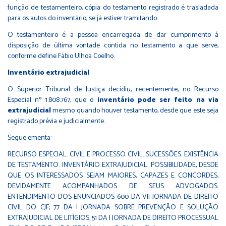
função de testamenteiro, cópia do testamento registrado é trasladada
para os autos do inventário, se já estiver tramitando.
O testamenteiro é a pessoa encarregada de dar cumprimento à
disposição de última vontade contida no testamento a que serve,
conforme define Fábio Ulhoa Coelho.
Inventário extrajudicial
O Superior Tribunal de Justiça decidiu, recentemente, no Recurso
Especial nº 1.808.767, que o
inventário pode ser feito na via
extrajudicial
mesmo quando houver testamento, desde que este seja
registrado prévia e judicialmente.
Segue ementa:
RECURSO ESPECIAL. CIVIL E PROCESSO CIVIL. SUCESSÕES. EXISTÊNCIA
DE TESTAMENTO. INVENTÁRIO EXTRAJUDICIAL. POSSIBILIDADE, DESDE
QUE OS INTERESSADOS SEJAM MAIORES, CAPAZES E CONCORDES,
DEVIDAMENTE ACOMPANHADOS DE SEUS ADVOGADOS.
ENTENDIMENTO DOS ENUNCIADOS 600 DA VII JORNADA DE DIREITO
CIVIL DO CJF; 77 DA I JORNADA SOBRE PREVENÇÃO E SOLUÇÃO
EXTRAJUDICIAL DE LITÍGIOS; 51 DA I JORNADA DE DIREITO PROCESSUAL