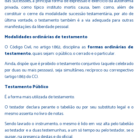
das Sucessões, a principal forma de expressão e exercício da autonomia
privada, como típico instituto mortis causa, bem como, além de
constituir o cerne da modalidade sucessão testamentária, por ato de
última vontade, o testamento também é a via adequada para outras
manifestações da liberdade pessoal.
Modalidades ordinárias de testamento
O Código Civil, no artigo 1.862, disciplina as
formas ordinárias de
testamento
, quais sejam: o público; o cerrado e o particular.
Ainda, dispõe que é proibido o testamento conjuntivo (aquele celebrado
por duas ou mais pessoas), seja simultâneo, recíproco ou correspectivo
(artigo 1.863 do CC).
Testamento Público
É a forma mais utilizada de testamento.
O testador declara perante o tabelião ou por seu substituto legal e o
mesmo assenta no livro de notas.
Sendo lavrado o instrumento, o mesmo é lido em voz alta pelo tabelião
ao testador e a duas testemunhas, a um só tempo ou pelo testador, se o
quiser, na presença destas e do oficial.