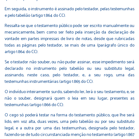
Em seguida, o instrumento é assinado pelo testador, pelas testemunhas
e pelo tabelião (artigo 1.864 do CC).
Ressalta-se que o testamento público pode ser escrito manualmente ou
mecanicamente, bem como ser feito pela inserção da declaração de
vontade em partes impressas de livro de notas, desde que rubricadas
todas as páginas pelo testador, se mais de uma (parágrafo único do
artigo 1.864 do CC).
Se o testador não souber, ou não puder assinar, esse impedimento será
declarado no instrumento pelo tabelião ou seu substituto legal,
assinando, neste caso, pelo testador, e, a seu rogo, uma das
testemunhas instrumentárias (artigo 1.865 do CC).
O indivíduo inteiramente surdo, sabendo ler, lerá o seu testamento, e, se
não o souber, designará quem o leia em seu lugar, presentes as
testemunhas (artigo 1.866 do CC).
O cego só poderá testar na forma do testamento público, que lhe será
lido, em voz alta, duas vezes, uma pelo tabelião ou por seu substituto
legal, e a outra por uma das testemunhas, designada pelo testador,
fazendo-se de tudo circunstanciada menção no testamento (artigo 1.867