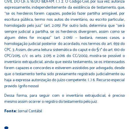
CIVIL DO CJF; E 16 DO IBDFAM. (…). 2. O Código Civil, por sua vez, autoriza
expressamente, independentemente da existência de testamento, que,
“se os herdeiros forem capazes, poderão fazer partilha amigável, por
escritura pública, termo nos autos do inventário, ou escrito particular,
homologado pelo juiz” (art. 2.015). Por outro lado, determina que “será
sempre judicial a partilha, se os herdeiros divergirem, assim como se
algum deles for incapaz” (art. 2.016) – bastará, nesses casos, a
homologação judicial posterior do acordado, nos termos do art. 659 do
CPC. 3. Assim, de uma leitura sistemática do caput e do § 1° do art. 610 do
CPC/2015, c/c os arts. 2.015 e 2.016 do CC/2002, mostra-se possível o
inventário extrajudicial, ainda que exista testamento, se os interessados
forem capazes e concordes e estiverem assistidos por advogado, desde
que o testamento tenha sido previamente registrado judicialmente ou
haja a expressa autorização do juízo competente. (…) 6. Recurso especial
provido. (grifo nosso)
Dessa forma, para seguir com o inventário extrajudicial, é preciso
mesmo assim ocorrer o registro do testamento pelo juiz.
Fonte:
Jornal Contábil