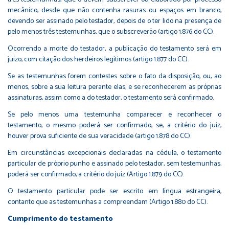
mecânico, desde que não contenha rasuras ou espaços em branco,
devendo ser assinado pelo testador, depois de o ter lido na presença de
pelo menos três testemunhas, que o subscreverão (artigo 1.876 do CC).
Ocorrendo a morte do testador, a publicação do testamento será em
juízo, com citação dos herdeiros legítimos (artigo 1.877 do CC).
Se as testemunhas forem contestes sobre o fato da disposição, ou, ao
menos, sobre a sua leitura perante elas, e se reconhecerem as próprias
assinaturas, assim como a do testador, o testamento será confirmado.
Se pelo menos uma testemunha comparecer e reconhecer o
testamento, o mesmo poderá ser confirmado, se, a critério do juiz,
houver prova suficiente de sua veracidade (artigo 1.878 do CC).
Em circunstâncias excepcionais declaradas na cédula, o testamento
particular de próprio punho e assinado pelo testador, sem testemunhas,
poderá ser confirmado, a critério do juiz (Artigo 1.879 do CC).
O testamento particular pode ser escrito em língua estrangeira,
contanto que as testemunhas a compreendam (Artigo 1.880 do CC).
Cumprimento do testamento