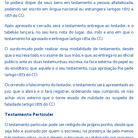
Só poderá dispor de seus bens em testamento a pessoa alfabetizada,
podendo ser escrito em língua nacional ou estrangeira (artigos 1.872 e
1.871 do CC).
Após aprovado e cerrado, será o testamento entregue ao testador, e o
tabelião lançará, no seu livro, nota do lugar, dia, mês e ano em que o
testamento foi aprovado e entregue (artigo 1.874 do CC).
O surdo-mudo pode realizar essa modalidade de testamento, desde
que o escreva todo, e o assine de sua mão, e que, ao entregá-lo ao oficial
público, ante as duas testemunhas, escreva, na face externa do papel ou
do envoltório, que aquele é o seu testamento, cuja aprovação lhe pede
(artigo 1.873 do CC).
Ocorrendo o falecimento do testador, o testamento será apresentado ao
juiz, que o abrirá e o fará registrar, ordenando seja cumprido, se não
achar vício externo que o torne eivado de nulidade ou suspeito de
falsidade (artigo 1.875 do CC).
Testamento Particular
O testamento particular pode ser redigido de próprio punho, desde que
seja lido e assinado por quem o escreveu, na presença de pelo menos
três testemunhas, que o devem subscrever ou elaborado por processo