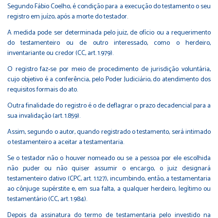
Segundo Fábio Coelho, é condição para a execução do testamento o seu
registro em juízo, após a morte do testador.
A medida pode ser determinada pelo juiz, de ofício ou a requerimento
do testamenteiro ou de outro interessado, como o herdeiro,
inventariante ou credor (CC, art. 1.979).
O registro faz-se por meio de procedimento de jurisdição voluntária,
cujo objetivo é a conferência, pelo Poder Judiciário, do atendimento dos
requisitos formais do ato.
Outra finalidade do registro é o de deflagrar o prazo decadencial para a
sua invalidação (art. 1.859).
Assim, segundo o autor, quando registrado o testamento, será intimado
o testamenteiro a aceitar a testamentaria.
Se o testador não o houver nomeado ou se a pessoa por ele escolhida
não puder ou não quiser assumir o encargo, o juiz designará
testamenteiro dativo (CPC, art. 1.127), incumbindo, então, a testamentaria
ao cônjuge supérstite e, em sua falta, a qualquer herdeiro, legítimo ou
testamentário (CC, art. 1.984).
Depois da assinatura do termo de testamentaria pelo investido na