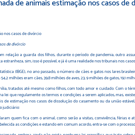
ilhada de animais estimação nos casos de d
sos de divórcio
m relação a guarda dos filhos, durante o período de pandemia, outro assun
tranheza, sim, isso é possível, e já é uma realidade nos tribunais nos casos 
tatística (IBGE), no ano passado, o número de cães e gatos nos lares brasile
4,2 milhões eram cães, 39,8 milhões de aves, 23, 9 milhões de gatos, 19,1 milh
lia, tratados até mesmo como filhos, com todo amor e cuidado. Com o té
ma lei que regulamente os termos e condições a serem aplicados, mas, existe
is de estimação nos casos de dissolução do casamento ou da união estável
 judiciário:
laram quem fica com o animal, como serão a visitas, convivência, férias e
stabelecida as condições e estando em comum acordo, entra-se com o process