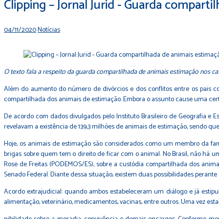
Clipping – Jornal Jurid - Guarda compart
04/11/2020
Notícias
O texto fala a respeito da guarda compartilhada de animais estimação nos ca
Além do aumento do número de divórcios e dos conflitos entre os pais co
compartilhada dos animais de estimação. Embora o assunto cause uma certa es
De acordo com dados divulgados pelo Instituto Brasileiro de Geografia e Es
revelavam a existência de 139,3 milhões de animais de estimação, sendo que 5
Hoje, os animais de estimação são considerados como um membro da famí
brigas sobre quem tem o direito de ficar com o animal. No Brasil, não há u
Rose de Freitas (PODEMOS/ES), sobre a custódia compartilhada dos anima
Senado Federal. Diante dessa situação, existem duas possibilidades perante o
Acordo extrajudicial: quando ambos estabeleceram um diálogo e já estipu
alimentação, veterinário, medicamentos, vacinas, entre outros. Uma vez e