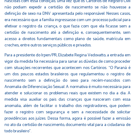
nascidas com essa condição, uma vez que os Cartórios de Registro Civil
não podiam expedir a certidão de nascimento se não houvesse a
definição de sexo na DNV apresentada pelo responsável. Nesses casos,
era necessário que a família ingressasse com um processo judicial para
efetivar o registro da criança, o que fazia com que ela ficasse sem a
certidão de nascimento até a definição e, consequentemente, sem
acesso a direitos fundamentais como plano de saúde, matrícula em
creches, entre outros serviços públicos e privados.
Para a presidente do Irpen/PR, Elizabete Regina Vedovatto, a entrada em
vigor da medida foi necessária para sanar as dúvidas de como proceder
com situações recorrentes que acontecem nos Cartórios. “O Paraná é
um dos poucos estados brasileiros que regulamentou o registro de
nascimento sem a definição do sexo para recém-nascidos com
Anomalia de Diferenciação Sexual. A normativa é muito necessária para
atender e solucionar os problemas reais que existem no dia a dia. A
medida visa auxiliar os pais das crianças que nasceram com essa
anomalia, além de facilitar o trabalho dos registradores, que podem
fazer o registro com segurança e sem a necessidade de solicitar
providências aos juízes. Dessa forma, agora é possível fazer a emissão
no ato da certidão de nascimento, documento vital para a cidadania de
todo brasileiro”.