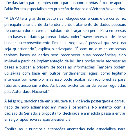
dúvidas tanto para clientes como para as companhias. É o que aponta
Fábio Pereira, especialista em proteção de dados do Veirano Advogados:
"A LGPD terá grande impacto nas relações comerciais e de consumo,
principalmente diante da tendência de tratamento de dados pessoais
de consumidores com a finalidade de traçar seu perfil. Para empresas
com bases de dados já consolidadas, poderá haver necessidade de se
buscar o reconsentimento. Em caso negativo, é possível que seu uso
seja questionado.", explica o advogado. "É comum que as empresas
tenham bases de dados sem reconhecer suas procedências, algo
inviável a partir da implementação da lei. Uma opção seria segregar as
bases e buscar a origem de todas as informações. Também podem
utilizá-las com base em outros fundamentos legais, como legítimo
interesse por exemplo, mas isso pode acabar abrindo brechas para
futuros questionamentos. As bases existentes ainda serão reguladas
pela Autoridade Nacional."
A lei 13.709, sancionada em 2018, teve sua vigência postergada e correu
risco de novo adiamento em meio à pandemia. No entanto, com a
decisão do Senado, a proposta foi declinada e a medida passa a entrar
em vigor após nova sanção presidencial.
Confira as 7 principais alterações apontadas pelo especialista para