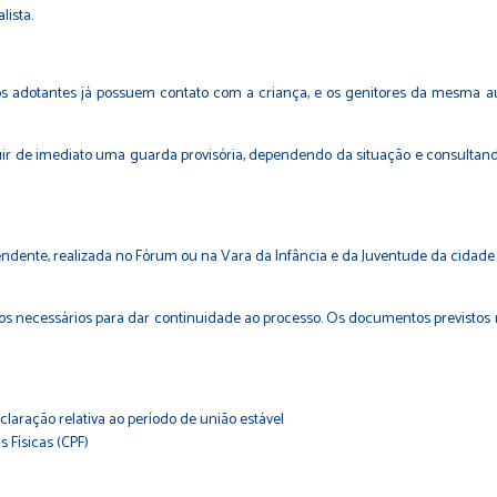
lista.
os adotantes já possuem contato com a criança, e os genitores da mesma aut
r de imediato uma guarda provisória, dependendo da situação e consultando
endente, realizada no Fórum ou na Vara da Infância e da Juventude da cidade
ios necessários para dar continuidade ao processo. Os documentos previstos 
aração relativa ao período de união estável
 Físicas (CPF)