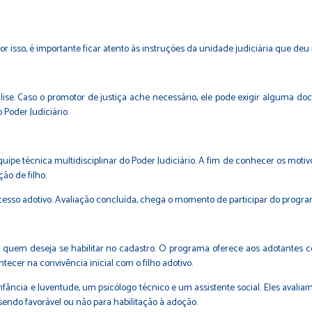
 isso, é importante ficar atento às instruções da unidade judiciária que deu i
ise. Caso o promotor de justiça ache necessário, ele pode exigir alguma d
Poder Judiciário.
pe técnica multidisciplinar do Poder Judiciário. A fim de conhecer os motivo
o de filho.
cesso adotivo. Avaliação concluída, chega o momento de participar do progr
 quem deseja se habilitar no cadastro. O programa oferece aos adotantes co
ecer na convivência inicial com o filho adotivo.
Infância e Juventude, um psicólogo técnico e um assistente social. Eles avali
endo favorável ou não para habilitação à adoção.