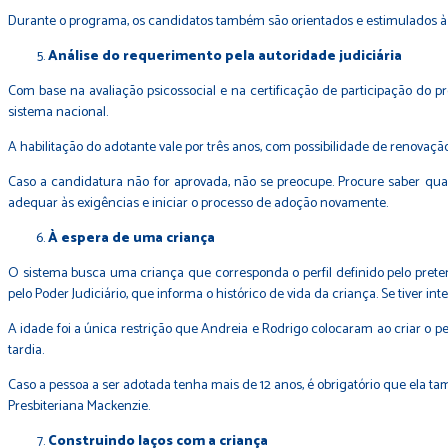
Durante o programa, os candidatos também são orientados e estimulados à a
Análise do requerimento pela autoridade judiciária
Com base na avaliação psicossocial e na certificação de participação do 
sistema nacional.
A habilitação do adotante vale por três anos, com possibilidade de renovaçã
Caso a candidatura não for aprovada, não se preocupe. Procure saber qual 
adequar às exigências e iniciar o processo de adoção novamente.
À espera de uma criança
O sistema busca uma criança que corresponda o perfil definido pelo preten
pelo Poder Judiciário, que informa o histórico de vida da criança. Se tiver in
A idade foi a única restrição que Andreia e Rodrigo colocaram ao criar o pe
tardia.
Caso a pessoa a ser adotada tenha mais de 12 anos, é obrigatório que ela t
Presbiteriana Mackenzie.
Construindo laços com a criança