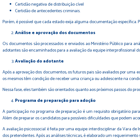
Certidão negativa de distribuição cível
Certidão de antecedentes criminais.
Porém, é possível que cada estado exija alguma documentação específica. Por
Análise e aprovação dos documentos
Os documentos são processados e enviados ao Ministério Público para anál
adotantes são encaminhados para a avaliação da equipe interprofissional do 
Avaliação do adotante
Após a aprovação dos documentos, os futuros pais são avaliados por uma equi
os mesmos têm condição de receber uma criança ou adolescente na condiçã
Nessa fase, eles também são orientados quanto aos próximos passos do pro
Programa de preparação para adoção
A participação no programa de preparação é um requisito obrigatório para
Além de preparar os candidatos para possíveis dificuldades que podem acont
A avaliação psicossocial é feita por uma equipe interdisciplinar da Vara de 
dos pretendentes. Após as análises técnicas, é elaborado um requerimento s