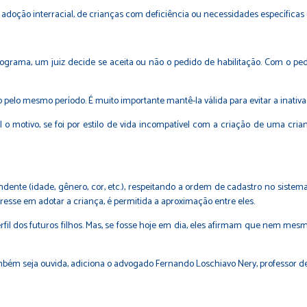
doção interracial, de crianças com deficiência ou necessidades específicas
programa, um juiz decide se aceita ou não o pedido de habilitação. Com o pe
o pelo mesmo período. É muito importante mantê-la válida para evitar a inativ
o motivo, se foi por estilo de vida incompatível com a criação de uma crian
dente (idade, gênero, cor, etc.), respeitando a ordem de cadastro no sistem
teresse em adotar a criança, é permitida a aproximação entre eles.
rfil dos futuros filhos. Mas, se fosse hoje em dia, eles afirmam que nem mesmo
ambém seja ouvida, adiciona o advogado Fernando Loschiavo Nery, professor d