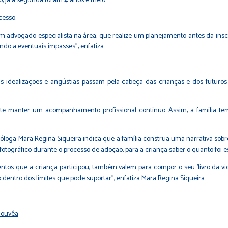
o, já a segunda foram 4 anos e meio.
cesso.
 um advogado especialista na área, que realize um planejamento antes da ins
ndo a eventuais impasses", enfatiza.
 idealizações e angústias passam pela cabeça das crianças e dos futuro
te manter um acompanhamento profissional contínuo. Assim, a família tem 
óloga Mara Regina Siqueira indica que a família construa uma narrativa sobre
fotográfico durante o processo de adoção, para a criança saber o quanto foi e
ventos que a criança participou, também valem para compor o seu 'livro da v
o dentro dos limites que pode suportar", enfatiza Mara Regina Siqueira.
 Gouvêa