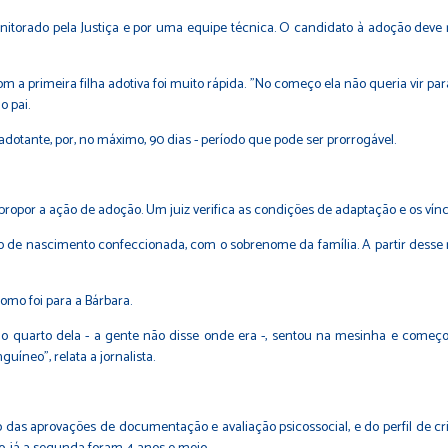
itorado pela Justiça e por uma equipe técnica. O candidato à adoção deve re
om a primeira filha adotiva foi muito rápida. "No começo ela não queria vir pa
o pai.
dotante, por, no máximo, 90 dias - período que pode ser prorrogável.
propor a ação de adoção. Um juiz verifica as condições de adaptação e os vínc
ro de nascimento confeccionada, com o sobrenome da família. A partir desse 
como foi para a Bárbara.
é o quarto dela - a gente não disse onde era -, sentou na mesinha e come
uíneo", relata a jornalista.
 das aprovações de documentação e avaliação psicossocial, e do perfil de c