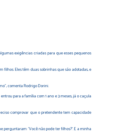
 algumas exigências criadas para que esses pequenos
com filhos. Eles têm duas sobrinhas que são adotadas, e
esmo", comenta Rodrigo Dorini.
entrou para a família com 1 ano e 3 meses, já o caçula
 preciso comprovar que o pretendente tem capacidade
 me perguntaram: 'Você não pode ter filhos?'. E a minha