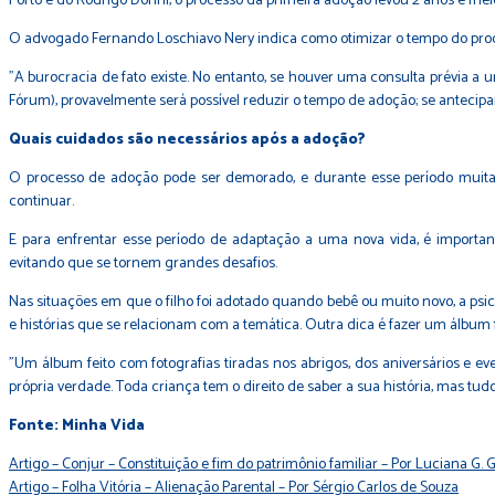
Porto e do Rodrigo Dorini, o processo da primeira adoção levou 2 anos e mei
O advogado Fernando Loschiavo Nery indica como otimizar o tempo do pro
"A burocracia de fato existe. No entanto, se houver uma consulta prévia a
Fórum), provavelmente será possível reduzir o tempo de adoção; se antecipa
Quais cuidados são necessários após a adoção?
O processo de adoção pode ser demorado, e durante esse período muitas
continuar.
E para enfrentar esse período de adaptação a uma nova vida, é importan
evitando que se tornem grandes desafios.
Nas situações em que o filho foi adotado quando bebê ou muito novo, a psic
e histórias que se relacionam com a temática. Outra dica é fazer um álbum 
"Um álbum feito com fotografias tiradas nos abrigos, dos aniversários e e
própria verdade. Toda criança tem o direito de saber a sua história, mas tud
Fonte: Minha Vida
Navegação
Artigo – Conjur – Constituição e fim do patrimônio familiar – Por Luciana G.
Artigo – Folha Vitória – Alienação Parental – Por Sérgio Carlos de Souza