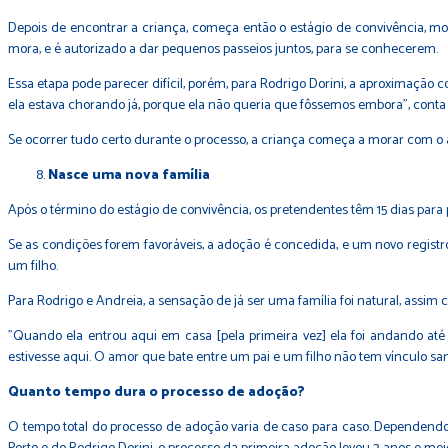
Depois de encontrar a criança, começa então o estágio de convivência, mon
mora, e é autorizado a dar pequenos passeios juntos, para se conhecerem.
Essa etapa pode parecer difícil, porém, para Rodrigo Dorini, a aproximação c
ela estava chorando já, porque ela não queria que fôssemos embora", conta 
Se ocorrer tudo certo durante o processo, a criança começa a morar com o a
Nasce uma nova família
Após o término do estágio de convivência, os pretendentes têm 15 dias para 
Se as condições forem favoráveis, a adoção é concedida, e um novo regist
um filho.
Para Rodrigo e Andreia, a sensação de já ser uma família foi natural, assim 
"Quando ela entrou aqui em casa [pela primeira vez] ela foi andando at
estivesse aqui. O amor que bate entre um pai e um filho não tem vínculo sang
Quanto tempo dura o processo de adoção?
O tempo total do processo de adoção varia de caso para caso. Dependendo