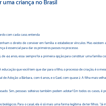
r uma criança no Brasil
cordo com cada caso; entenda
enham o direito de conviver em família e estabelecer vínculos. Mas existem
nça é essencial para dar os primeiros passos no processo.
ini, de 44 anos, essa sempre foi a primeira opção para constituir uma família 
ãe. A educação que você tem que dar para o filho, o processo de criação, é o m
l de Adoção: a Bárbara, com 6 anos, e o Gael, com quase 2. A filha mais velha 
casado. Sim, pessoas solteiras também podem adotar! Em todos os casos, é
biológicos. Para o casal, ela é só mais uma forma legítima de ter filhos. "Já