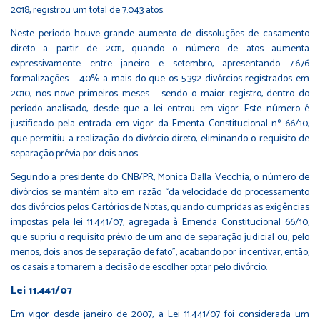
2018, registrou um total de 7.043 atos.
Neste período houve grande aumento de dissoluções de casamento
direto a partir de 2011, quando o número de atos aumenta
expressivamente entre janeiro e setembro, apresentando 7.676
formalizações – 40% a mais do que os 5.392 divórcios registrados em
2010, nos nove primeiros meses – sendo o maior registro, dentro do
período analisado, desde que a lei entrou em vigor. Este número é
justificado pela entrada em vigor da Ementa Constitucional nº 66/10,
que permitiu a realização do divórcio direto, eliminando o requisito de
separação prévia por dois anos.
Segundo a presidente do CNB/PR, Monica Dalla Vecchia, o número de
divórcios se mantém alto em razão “da velocidade do processamento
dos divórcios pelos Cartórios de Notas, quando cumpridas as exigências
impostas pela lei 11.441/07, agregada à Emenda Constitucional 66/10,
que supriu o requisito prévio de um ano de separação judicial ou, pelo
menos, dois anos de separação de fato”, acabando por incentivar, então,
os casais a tomarem a decisão de escolher optar pelo divórcio.
Lei 11.441/07
Em vigor desde janeiro de 2007, a Lei 11.441/07 foi considerada um