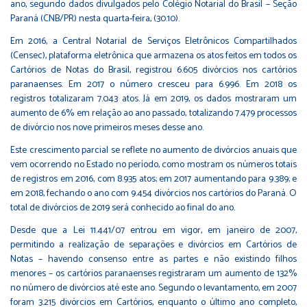
ano, segundo dados divulgados pelo Colégio Notarial do Brasil – Seção
Paraná (CNB/PR) nesta quarta-feira, (30.10).
Em 2016, a Central Notarial de Serviços Eletrônicos Compartilhados
(Censec), plataforma eletrônica que armazena os atos feitos em todos os
Cartórios de Notas do Brasil, registrou 6.605 divórcios nos cartórios
paranaenses. Em 2017 o número cresceu para 6.996. Em 2018 os
registros totalizaram 7.043 atos. Já em 2019, os dados mostraram um
aumento de 6% em relação ao ano passado, totalizando 7.479 processos
de divórcio nos nove primeiros meses desse ano.
Este crescimento parcial se reflete no aumento de divórcios anuais que
vem ocorrendo no Estado no período, como mostram os números totais
de registros em 2016, com 8.935 atos; em 2017 aumentando para 9.389; e
em 2018, fechando o ano com 9.454 divórcios nos cartórios do Paraná. O
total de divórcios de 2019 será conhecido ao final do ano.
Desde que a Lei 11.441/07 entrou em vigor, em janeiro de 2007,
permitindo a realização de separações e divórcios em Cartórios de
Notas – havendo consenso entre as partes e não existindo filhos
menores – os cartórios paranaenses registraram um aumento de 132%
no número de divórcios até este ano. Segundo o levantamento, em 2007
foram 3.215 divórcios em Cartórios, enquanto o último ano completo,