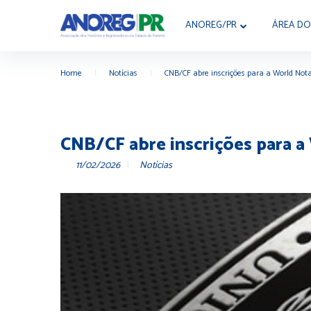
ANOREG/PR
ÁREA DO
Home
|
Notícias
|
CNB/CF abre inscrições para a World Not
CNB/CF abre inscrições para 
11/02/2026
Notícias