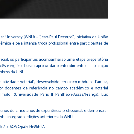
t University (WNU) – “Jean-Paul Decorps”, iniciativa da União
mica e pela intensa troca profissional entre participantes de
encial, os participantes acompanharão uma etapa preparatória
cês e inglês e busca aprofundar o entendimento e a aplicação
embros da UINL.
 atividade notarial”, desenvolvido em cinco módulos: Família,
 por docentes de referência no campo acadêmico e notarial
rimaldi (Universidade Paris II Panthéon-Assas/França), Luc
menos de cinco anos de experiência profissional; e demonstrar
enha integrado edições anteriores da WNU.
s.gle/Td6QVQp4FcHe8kh3A