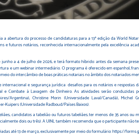
ia a abertura do processo de candidaturas para a 13ª edição da World Notaria
ns e futuros notários, reconhecida internacionalmente pela excelência acadê
e junho a 4 de julho de 2026, e terá formato híbrido: antes da semana pres
rtura e um webinar intermediário. O programa é oferecido em espanhol, fran
r meio do intercâmbio de boas práticas notariais no âmbito dos notariados m
internacional e segurança jurídica: desafios para os notários e respostas da
sarial e Combate à Lavagem de Dinheiro. As atividades serão conduzidas
ires/Argentina), Christine Morin (Universidade Laval/Canadá), Michel G
jder-Kuipers (Universidade Radboud/Países Baixos).
liães, candidatos a tabelião ou futuros tabeliães; ter menos de 35 anos ou 
cialmente dois ou três). A UINL também recomenda que o participante não t
viadas até 13 de março, exclusivamente por meio do formulário:
https://form