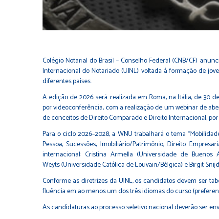
Colégio Notarial do Brasil – Conselho Federal (CNB/CF) anunc
Internacional do Notariado (UINL) voltada à formação de jove
diferentes países.
A edição de 2026 será realizada em Roma, na Itália, de 30 d
por videoconferência, com a realização de um webinar de abe
de conceitos de Direito Comparado e Direito Internacional, po
Para o ciclo 2026–2028, a WNU trabalhará o tema “Mobilidade 
Pessoa, Sucessões, Imobiliário/Patrimônio, Direito Empre
internacional: Cristina Armella (Universidade de Buenos A
Weyts (Universidade Católica de Louvain/Bélgica) e Birgit Sni
Conforme as diretrizes da UINL, os candidatos devem ser tabe
fluência em ao menos um dos três idiomas do curso (preferen
As candidaturas ao processo seletivo nacional deverão ser en