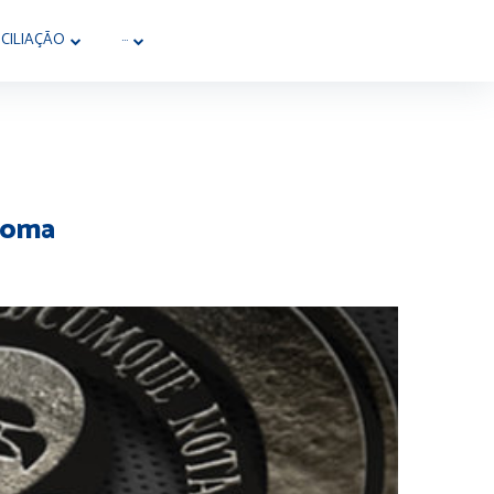
CILIAÇÃO
···
 Roma