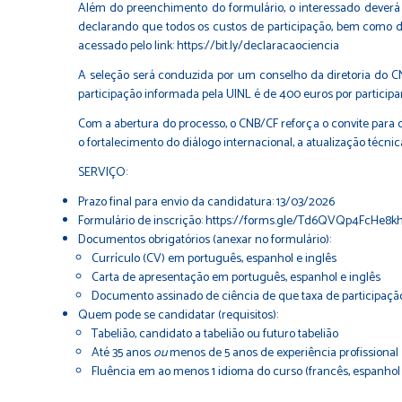
Além do preenchimento do formulário, o interessado deverá 
declarando que todos os custos de participação, bem como d
acessado pelo link:
https://bit.ly/declaracaociencia
A seleção será conduzida por um conselho da diretoria do CNB
participação informada pela UINL é de 400 euros por participa
Com a abertura do processo, o CNB/CF reforça o convite para q
o fortalecimento do diálogo internacional, a atualização técn
SERVIÇO:
Prazo final para envio da candidatura: 13/03/2026
Formulário de inscrição:
https://forms.gle/Td6QVQp4FcHe8k
Documentos obrigatórios (anexar no formulário):
Currículo (CV) em português, espanhol e inglês
Carta de apresentação em português, espanhol e inglês
Documento assinado de ciência de que taxa de participação
Quem pode se candidatar (requisitos):
Tabelião, candidato a tabelião ou futuro tabelião
Até 35 anos
ou
menos de 5 anos de experiência profissional
Fluência em ao menos 1 idioma do curso (francês, espanhol 