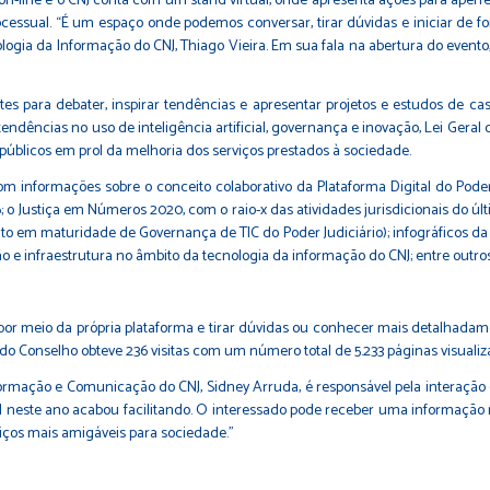
-line e o CNJ conta com um stand virtual, onde apresenta ações para aperfeiç
rocessual. “É um espaço onde podemos conversar, tirar dúvidas e iniciar de 
logia da Informação do CNJ, Thiago Vieira. Em sua fala na abertura do evento,
es para debater, inspirar tendências e apresentar projetos e estudos de ca
 tendências no uso de inteligência artificial, governança e inovação, Lei Ge
úblicos em prol da melhoria dos serviços prestados à sociedade.
com informações sobre o conceito colaborativo da Plataforma Digital do Poder
6; o Justiça em Números 2020, com o raio-x das atividades jurisdicionais do últ
nto em maturidade de Governança de TIC do Poder Judiciário); infográficos 
 e infraestrutura no âmbito da tecnologia da informação do CNJ; entre outros
 por meio da própria plataforma e tirar dúvidas ou conhecer mais detalhad
l do Conselho obteve 236 visitas com um número total de 5.233 páginas visualiz
rmação e Comunicação do CNJ, Sidney Arruda, é responsável pela interação co
al neste ano acabou facilitando. O interessado pode receber uma informaçã
viços mais amigáveis para sociedade.”