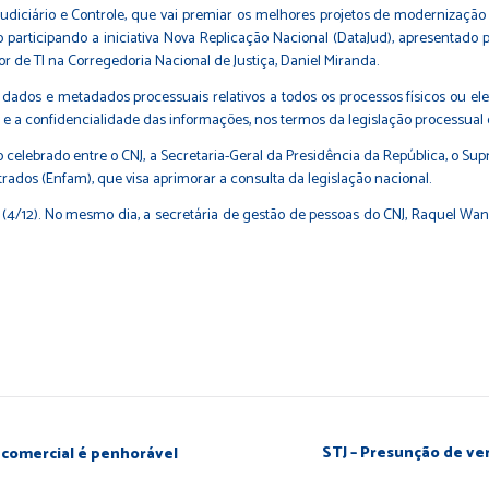
iciário e Controle, que vai premiar os melhores projetos de modernização 
o participando a iniciativa Nova Replicação Nacional (DataJud), apresentado 
or de TI na Corregedoria Nacional de Justiça, Daniel Miranda.
dos e metadados processuais relativos a todos os processos físicos ou elet
lo e a confidencialidade das informações, nos termos da legislação processual
elebrado entre o CNJ, a Secretaria-Geral da Presidência da República, o Suprem
ados (Enfam), que visa aprimorar a consulta da legislação nacional.
(4/12). No mesmo dia, a secretária de gestão de pessoas do CNJ, Raquel Wan
STJ – Presunção de ver
o comercial é penhorável