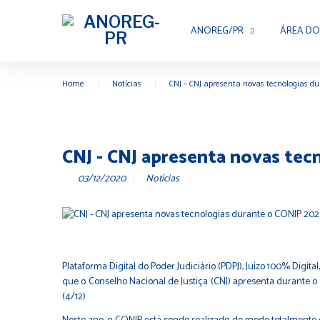
ANOREG/PR
ÁREA DO
Home
|
Notícias
|
CNJ – CNJ apresenta novas tecnologias d
CNJ - CNJ apresenta novas te
03/12/2020
Notícias
Plataforma Digital do Poder Judiciário (PDPJ), Juízo 100% Digit
que o Conselho Nacional de Justiça (CNJ) apresenta durante o
(4/12).