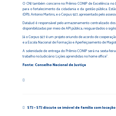
O CNJ também concorre no Prêmio CONIP de Excelência no Jud
para o fortalecimento da cidadania e da gestão pública. Estã
(DPJ), Antonio Martins, e o Corpus 927, apresentado pelo assess
DataJud é responsável pelo armazenamento centralizado dos da
disponibilizadas por meio de API pública, resguardados o sigi
Já o Corpus 927 é um projeto oriundo de acordo de cooperação c
e a Escola Nacional de Formação e Aperfeiçoamento de Magistr
A solenidade de entrega do Prêmio CONIP será na sexta-feira 
trabalho no Judiciário: Lições aprendidas no home office”.
Fonte: Conselho Nacional de Justiça
STJ – STJ discute se imóvel de família com locaçã