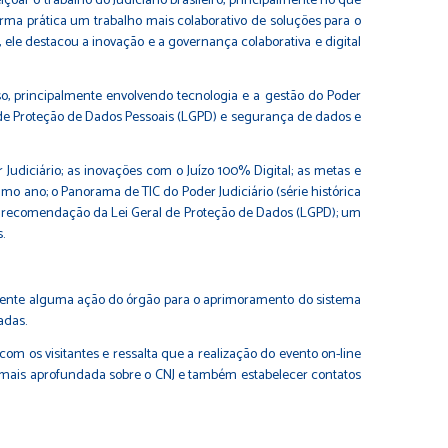
oar o trabalho do Judiciário brasileiro, principalmente no que
forma prática um trabalho mais colaborativo de soluções para o
 ele destacou a inovação e a governança colaborativa e digital
so, principalmente envolvendo tecnologia e a gestão do Poder
ral de Proteção de Dados Pessoais (LGPD) e segurança de dados e
 Judiciário; as inovações com o Juízo 100% Digital; as metas e
imo ano; o Panorama de TIC do Poder Judiciário (série histórica
da recomendação da Lei Geral de Proteção de Dados (LGPD); um
.
amente alguma ação do órgão para o aprimoramento do sistema
adas.
m os visitantes e ressalta que a realização do evento on-line
o mais aprofundada sobre o CNJ e também estabelecer contatos