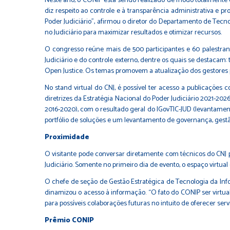
Neste ano, o CONIP está sendo realizado de modo totalmente on
diz respeito ao controle e à transparência administrativa e p
Poder Judiciário”, afirmou o diretor do Departamento de Tecno
no Judiciário para maximizar resultados e otimizar recursos.
O congresso reúne mais de 500 participantes e 60 palestrant
Judiciário e do controle externo, dentre os quais se destacam:
Open Justice. Os temas promovem a atualização dos gestores p
No stand virtual do CNJ, é possível ter acesso a publicações 
diretrizes da Estratégia Nacional do Poder Judiciário 2021-202
2016-2020), com o resultado geral do IGovTIC-JUD (levantame
portfólio de soluções e um levantamento de governança, gestão
Proximidade
O visitante pode conversar diretamente com técnicos do CNJ
Judiciário. Somente no primeiro dia de evento, o espaço virtua
O chefe de seção de Gestão Estratégica de Tecnologia da Info
dinamizou o acesso à informação. “O fato do CONIP ser virtu
para possíveis colaborações futuras no intuito de oferecer ser
Prêmio CONIP