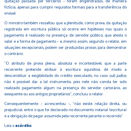
quitação passada por terceiros – foram engendradas, de maneira
fictícia, apenas para cumprir requisitos formais para a transferência do
imóvel.
O ministro também ressaltou que a plenitude, como prova, da quitação
registrada em escritura pública só ocorre em hipóteses nas quais o
pagamento é realizado na presença de servidor público, que atesta o
valor e a forma de pagamento – e, mesmo assim, segundo o relator, em
situações excepcionais, podem ser produzidas provas para demonstrar
o contrário.
"O atributo de prova plena, absoluta e incontestável, que a parte
recorrente pretende atribuir à escritura aquisitiva, de modo a
desconstituir a exigibilidade do crédito executado, no caso
sub judice
,
não é possível dar a tal instrumento, pois nele não consta ter sido
realizado pagamento algum na presença do servidor cartorário, ao
exequente ou aos antigos proprietários", concluiu o relator.
Consequentemente – acrescentou –, "não existe relação direta, ou
prejudicial, entre o que foi declarado no documento notarial (escritura)
e a obrigação de pagar assumida pela recorrente perante o recorrido".
Leia o
acórdão
.