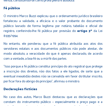
venda, constituindo-se como prova plena e absoluta.
Fé pública
O ministro Marco Buzzi explicou que o ordenamento jurídico brasileiro
fortaleceu a validade, a eficácia e o valor probante do documento
público lavrado de forma legítima por notário, tabelião e oficial de
registro, conferindo-lhe fé pública por previsão do
artigo 3º
da Lei
8.935/1994.
No entanto, ele ponderou que a fé pública atribuída aos atos dos
servidores estatais e aos documentos públicos não pode atestar, de
modo absoluto, a veracidade do que é apenas declarado, de acordo
com a vontade, a boa-fé ou a má-fé das partes.
"Isso porque a fé pública constitui princípio do ato registral que protege
a inscrição dos direitos, não dos fatos a ele ligados, de sorte que a
eventual inexatidão destes não se convalida em favor do titular inscrito,
por ficar fora do abrigo do princípio", afirmou o ministro.
Declarações fictícias
No caso dos autos, Marco Buzzi destacou que as declarações que
constam do instrumento público – especialmente o preço pago e a