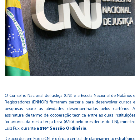
O Conselho Nacional de Justiça (CNJ) e a Escola Nacional de Notários e
Registradores (ENNOR) firmaram parceria para desenvolver cursos e
pesquisas sobre as atividades desempenhadas pelos cartórios. A
assinatura de termo de cooperação técnica entre as duas instituições
foi anunciada nesta terça-feira (6/10) pelo presidente do CNJ, ministro
Luiz Fux, durante
a
319ª Sessão Ordinária
.
De acordo com Fux, o CNJ é o órgão central de planejamento estratégico