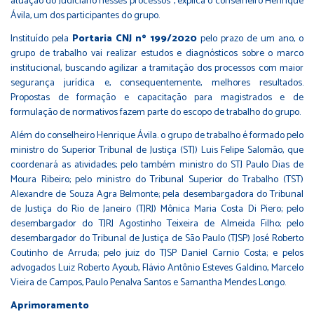
atuação do Judiciário nesses processos”, explica o conselheiro Henrique
Ávila, um dos participantes do grupo.
Instituído pela
Portaria CNJ nº 199/2020
pelo prazo de um ano, o
grupo de trabalho vai realizar estudos e diagnósticos sobre o marco
institucional, buscando agilizar a tramitação dos processos com maior
segurança jurídica e, consequentemente, melhores resultados.
Propostas de formação e capacitação para magistrados e de
formulação de normativos fazem parte do escopo de trabalho do grupo.
Além do conselheiro Henrique Ávila. o grupo de trabalho é formado pelo
ministro do Superior Tribunal de Justiça (STJ) Luis Felipe Salomão, que
coordenará as atividades; pelo também ministro do STJ Paulo Dias de
Moura Ribeiro; pelo ministro do Tribunal Superior do Trabalho (TST)
Alexandre de Souza Agra Belmonte; pela desembargadora do Tribunal
de Justiça do Rio de Janeiro (TJRJ) Mônica Maria Costa Di Piero; pelo
desembargador do TJRJ Agostinho Teixeira de Almeida Filho; pelo
desembargador do Tribunal de Justiça de São Paulo (TJSP) José Roberto
Coutinho de Arruda; pelo juiz do TJSP Daniel Carnio Costa; e pelos
advogados Luiz Roberto Ayoub, Flávio Antônio Esteves Galdino, Marcelo
Vieira de Campos, Paulo Penalva Santos e Samantha Mendes Longo.
Aprimoramento